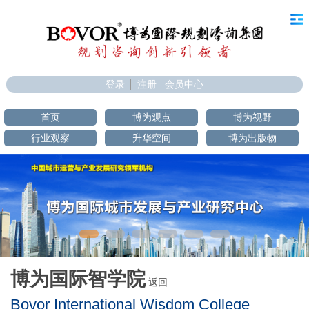
登录
注册
会员中心
首页
博为观点
博为视野
行业观察
升华空间
博为出版物
博为国际智学院
返回
Bovor International Wisdom College