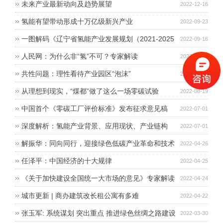
未来产业最新动向及趋势展望
2022-12-16
氢能有望带动形成十万亿级新兴产业
2022-09-23
一图解码《辽宁省氢能产业发展规划（2021-2025
2022-09-16
年）》
人民网：为什么非“氢”不可？专家解读
2022-09-08
共性问题：理性看待产业园区“泡沫”
2022-08-26
从理想到现实，“煤都”做了这么一场零碳试验
2022-08-19
中国首个《零碳工厂评价标准》发布征求意见稿
2022-07-01
深度解析：氢能产业背景、应用现状、产业链构
2022-07-01
建、发展挑战及展望！
解振华：同向同行，迎接绿色低碳产业革命和技术
2022-04-26
变革
任泽平：中国经济的十大规律
2022-04-25
《关于加快建设全国统一大市场的意见》专家解读
2022-04-24
之四 | 加快建设全国统一大市场的行动纲领
城市更新 | 商办建筑改长租公寓有多难
2022-04-22
张玉军: 系统谋划 突出重点 推进绿色丝绸之路建设
2022-03-30