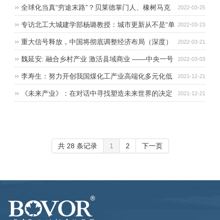
不断取得新成效
全球化当真“穷途末路”？贝莱德掌门人、橡树马克
2022-03-25
斯：俄乌冲突就是开始
专访北工大城建学部杨璐教授：城市更新从不是“单
2022-03-23
打独斗”，需要协作，也需要“创造性引入社会资本”
重大信号释放，中国将彻底调整经济布局（深度）
2022-03-21
魏延安: 融合乡村产业 激活县域商业 ——中央一号
2022-03-03
文件明确2022年农村电商重点
李寿生：努力开创我国煤化工产业高端化多元化低
2021-12-21
碳化发展的新局面
《未来产业》：在对话中寻找塑造未来世界的决定
2021-12-21
性力量
共 28 条记录
1
2
下一页