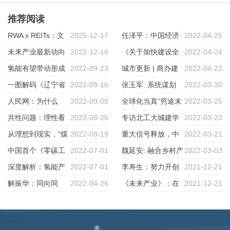
推荐阅读
RWA x REITs：文
2025-12-17
任泽平：中国经济
2022-04-25
商旅资产投融管退实务闭门会
未来产业最新动向
2022-12-16
的十大规律
《关于加快建设全
2022-04-24
及趋势展望
氢能有望带动形成
2022-09-23
国统一大市场的意见》专家解读
城市更新 | 商办建
2022-04-22
十万亿级新兴产业
一图解码《辽宁省
2022-09-16
之四 | 加快建设全国统一大市场
筑改长租公寓有多难
张玉军: 系统谋划
2022-03-30
氢能产业发展规划（2021-2025
人民网：为什么
2022-09-08
的行动纲领
突出重点 推进绿色丝绸之路建
全球化当真“穷途末
2022-03-25
年）》
非“氢”不可？专家解读
共性问题：理性看
2022-08-26
设不断取得新成效
路”？贝莱德掌门人、橡树马克
专访北工大城建学
2022-03-23
待产业园区“泡沫”
从理想到现实，“煤
2022-08-19
斯：俄乌冲突就是开始
部杨璐教授：城市更新从不
重大信号释放，中
2022-03-21
都”做了这么一场零碳试验
中国首个《零碳工
2022-07-01
是“单打独斗”，需要协作，也需
国将彻底调整经济布局（深度）
魏延安: 融合乡村产
2022-03-03
厂评价标准》发布征求意见稿
深度解析：氢能产
2022-07-01
要“创造性引入社会资本”
业 激活县域商业 ——中央一号
李寿生：努力开创
2021-12-21
业背景、应用现状、产业链构
解振华：同向同
2022-04-26
文件明确2022年农村电商重点
我国煤化工产业高端化多元化低
《未来产业》：在
2021-12-21
建、发展挑战及展望！
行，迎接绿色低碳产业革命和技
碳化发展的新局面
对话中寻找塑造未来世界的决定
术变革
性力量