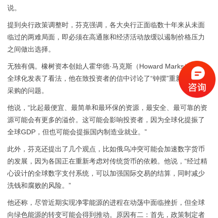
说。
提到央行政策调整时，芬克强调，各大央行正面临数十年来从未面
临过的两难局面，即必须在高通胀和经济活动放缓以遏制价格压力
之间做出选择。
无独有偶。橡树资本创始人霍华德·马克斯（Howard Marks）也对
全球化发表了看法，他在致投资者的信中讨论了“钟摆”重新转向本地
采购的问题。
他说，“比起最便宜、最简单和最环保的资源，最安全、最可靠的资
源可能会有更多的溢价。这可能会影响投资者，因为全球化提振了
全球GDP，但也可能会提振国内制造业就业。”
此外，芬克还提出了几个观点，比如俄乌冲突可能会加速数字货币
的发展，因为各国正在重新考虑对传统货币的依赖。他说，“经过精
心设计的全球数字支付系统，可以加强国际交易的结算，同时减少
洗钱和腐败的风险。”
他还称，尽管近期实现净零能源的进程在动荡中面临挫折，但全球
向绿色能源的转变可能会得到推动。原因有二：首先，政策制定者