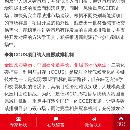
构及个人进入碳市场，并降低其入市门槛，通过市场化机制
增强碳市场的覆盖面和活跃度。同时，尽快重启CCER市
场，加快落实自愿减排市场建设。根据不同类别新能源项目
的市场存量，项目开发的额外性，甄选出一批符合碳市场交
易需求、能稳定推进碳市场有序发展的自愿减排项目，并支
持开发对应的方法学工具，积极推进新能源行业参与到碳市
场中。
◆将CCUS项目纳入自愿减排机制
全国政协委员，中国石化董事长、党组书记马永生：
二氧化
碳捕集、利用与封存（CCUS）是应对全球气候变化的关键
技术之一，是实现“双碳”目标的重要路径，但在缺乏方法学
和交易机制的情况下，其项目经济性难以实现，大规模商业
化应用面临挑战。
为此，建议将CCUS项目尽快纳入我国自
愿减排机制。重启并打造全国统一的CCER市场，让更多碳
减排项目参与碳市场，同时完善相关配套机制，充分激发企
业开展自愿减排项目的积极性、主动性、创造性，降低控排
企业碳市场的履约成本。同时，建议研究并发布CCUS方法
顶部
专家热线
在线留言
微信联系