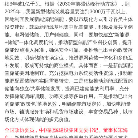
续3年破1亿千瓦。根据《2030年前碳达峰行动方案》，到
2025年，我国新型储能装机容量要达到3000万千瓦以上。
因地制宜发展新能源配储能，要以市场化方式引导各类主体
投资建设，鼓励新能源基地集中配置储能，积极发展共享储
能、电网侧储能、用户侧储能。同时，要加快建立“新能源
+储能”一体化调度机制，推动新型储能产业科技创新，提升
储能设施准入标准，确保安全可靠。要推动已出台的政策落
地见效，明确储能市场定位，推进源网荷储一体化和多能互
补发展，形成可持续的商业模式。
具体而言：一是新能源配
置储能要因地制宜。充分挖掘电力系统灵活性资源，推动新
能源配置储能向实际需要转变。二是积极推动新能源配置的
储能向独立/共享储能发展，提高已建储能的利用率，充分
发挥储能调峰调频、功率支撑等多重作用。三是推动已出台
的储能“政策包”落地见效，明确储能市场定位，加快电能量
市场、辅助服务市场和现货市场建设，丰富交易品种，以市
场化方式体现储能的多元价值。
全国政协委员，中国能源建设集团党委书记、董事长宋海
良：
新型储能是构建高比例新能源电力系统的颠覆性技术，