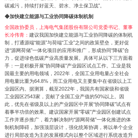
碳减污，持续打好蓝天、碧水、净土保卫战”。
◆加快建立能源与工业协同降碳体制机制
全国政协委员，上海电气集团股份有限公司党委书记、董事
长冷伟青：
建议我国加快建立能源与工业协同降碳的体制机
制，打通源端“能源”与荷端“工业”之间的政策壁垒，更好促
进“源网荷储”一体化项目的应用和推广，形成协同“降碳”合
力，促进绿色低碳产业高质量发展。具体可从以下三方面着
手：
一是积极开展“协同降碳”产业园区试点工作。工业是我
国最主要的用电领域，2022年，全国工业用电量占全社会
用电量比重为64.8%，而工业用电又主要集中在省级以上工
业园区内。据测算，截至2022年，我国共有国家级和省级
工业园区2543家，贡献了全国工业产值的50%以上。因
此，优先在省级及以上的产业园区中开展“协同降碳”试点有
着事半功倍的效果。建议国家开展“零碳”产业园区创建试点
工作并逐步推广，着力解决制约“源网荷储”一体化推进的体
制机制障碍，加强顶层设计，强化统筹协调，将以单个企业
进行局部改造为主的发展模式向以整个区域进行系统改造升