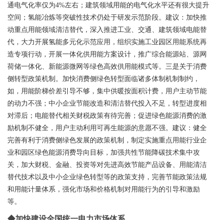
通电气化率仅为4%左右；建筑领域用能的电气化水平还有很大提升
空间；氢能冶炼等突破性技术仍处于研发示范阶段。建议：加快推
动重点用能领域清洁替代，深入推进工业、交通、建筑领域电能替
代，大力开展氢能多元化示范应用，组织实施工业园区用能系统再
造专项行动，开展一体化供用能方案设计，推广综合能源站、源网
荷储一体化、新能源微网等绿色高效供用能模式等。
三是关于消费
侧转型政策机制。加快消费侧绿色转型面临诸多体制机制制约，
如，用能阶梯价差引导不够，集中供暖按面积计费，用户主动节能
的动力不强；中小企业节能改造和清洁替代投入不足，转型进度相
对滞后；电能替代相关财税政策有待完善；促进绿色能源消费的激
励机制不健全，用户主动利用可再生能源的意愿不强。建议：健全
完善有利于消费侧绿色发展的政策机制，制定实施重点用能行业企
业和园区绿色能源消费导向目标，加强共性节能降碳技术集中攻
关，加大财税、金融、投资等对先进高效节能产品设备、用能清洁
替代技术以及中小企业绿色转型等的政策支持，完善节能政策法规
和用能计量体系，强化市场和价格机制对用能行为的引导和激励
等。
◆加快建设全国统一电力市场体系