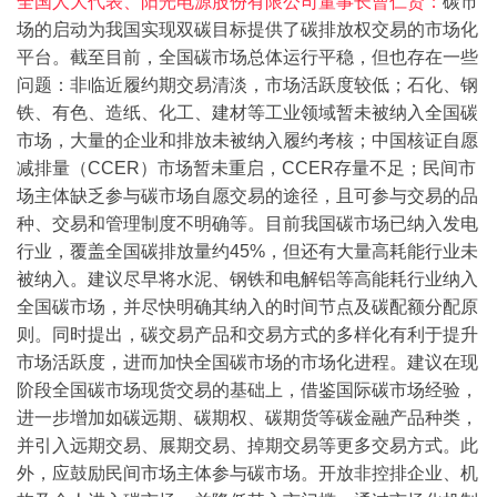
全国人大代表、阳光电源股份有限公司董事长曹仁贤：
碳市
场的启动为我国实现双碳目标提供了碳排放权交易的市场化
平台。截至目前，全国碳市场总体运行平稳，但也存在一些
问题：非临近履约期交易清淡，市场活跃度较低；石化、钢
铁、有色、造纸、化工、建材等工业领域暂未被纳入全国碳
市场，大量的企业和排放未被纳入履约考核；中国核证自愿
减排量（CCER）市场暂未重启，CCER存量不足；民间市
场主体缺乏参与碳市场自愿交易的途径，且可参与交易的品
种、交易和管理制度不明确等。目前我国碳市场已纳入发电
行业，覆盖全国碳排放量约45%，但还有大量高耗能行业未
被纳入。
建议尽早将水泥、钢铁和电解铝等高能耗行业纳入
全国碳市场，并尽快明确其纳入的时间节点及碳配额分配原
则。同时提出，碳交易产品和交易方式的多样化有利于提升
市场活跃度，进而加快全国碳市场的市场化进程。建议在现
阶段全国碳市场现货交易的基础上，借鉴国际碳市场经验，
进一步增加如碳远期、碳期权、碳期货等碳金融产品种类，
并引入远期交易、展期交易、掉期交易等更多交易方式。
此
外，应鼓励民间市场主体参与碳市场。开放非控排企业、机