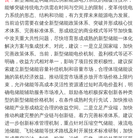
能够突破传统电力供需在时间与空间上的限制，变革传统电
力系统的形态、结构和功能，有力支撑未来能源电力发展。
当前迫切需要在健全新型储能政策体系、突破并形成核心技
术体系、完善标准体系、形成稳定的商业模式等环节加快集
中攻关重大共性问题，尽快培育形成成熟的新型储能一体化
解决方案与集成技术。对此，建议：
一是立足国家端，加快
完善政策体系。当前，新型储能电价机制、盈利模式等还不
明确，收益方式相对单一，影响了项目投资积极性。建议探
索建立新型储能容量补偿机制和容量市场，合理体现储能设
施的装机经济效益。推动现货市场逐步放开市场价格上限约
束，允许储能等高成本灵活性资源通过短时高电价盈利，明
确电储能辅助服务市场准入。鼓励各地积极探索创新各种类
型的新型储能价格机制，在条件成熟时先行先试，加快推动
储能产业形成稳定合理的收益空间。
二是立足产业端，加快
推动构建完整的产业链与创新链。着力完善标准体系。建议
进一步创新标准管理机制，重点针对压缩空气储能、液流电
池储能、飞轮储能等技术路线及时开展技术标准研制，加快