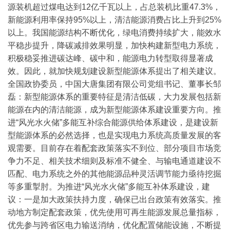
源装机超过煤电达到12亿千瓦以上，占总装机比重47.3%，
新能源利用率保持95%以上，清洁能源消费占比上升到25%
以上。我国能源结构不断优化，绿电消费持续扩大，能效水
平稳步提升，降碳减排效果明显，加快构建新型电力系统，
积极稳妥推进碳达峰、碳中和，能源电力转型取得显著成
效。因此，就加快规划建设新型能源体系提出了相关建议。
全国政协委员，中国大唐集团有限公司党组书记、董事长邹
磊：
新型能源体系的重要特征是清洁低碳，大力发展包括新
能源在内的清洁能源，成为新型能源体系建设重要方向。推
进“风光水火储”多能互补综合能源供给体系建设，是建设新
型能源体系的必然选择，也是实现电力系统高质量发展的客
观需要。目前存在着配套政策落实不到位、部分项目市场竞
争力不足、相关技术细则及标准不健全、与输电通道建设不
匹配、电力系统之外的其他能源品种灵活调节能力亟待挖掘
等多重掣肘。
为推进“风光水火储”多能互补体系建设，建
议：一是加大政策扶持力度，确保已出台政策有效落实。推
1
2
3
4
5
6
7
8
动地方制定配套政策，优先使用可再生能源发展总量指标，
优先参与跨省区电力输送消纳，优化配置储能设施，不断提