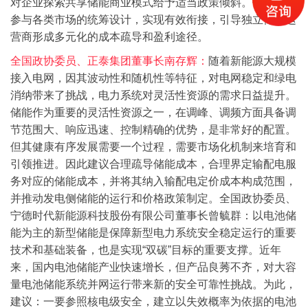
对企业探索共享储能商业模式给予适当政策倾斜。做好储能
参与各类市场的统筹设计，实现有效衔接，引导独立储能运
营商形成多元化的成本疏导和盈利途径。
全国政协委员、正泰集团董事长南存辉：
随着新能源大规模
接入电网，因其波动性和随机性等特征，对电网稳定和绿电
消纳带来了挑战，电力系统对灵活性资源的需求日益提升。
储能作为重要的灵活性资源之一，在调峰、调频方面具备调
节范围大、响应迅速、控制精确的优势，是非常好的配置。
但其健康有序发展需要一个过程，需要市场化机制来培育和
引领推进。因此建议合理疏导储能成本，合理界定输配电服
务对应的储能成本，并将其纳入输配电定价成本构成范围，
并推动发电侧储能的运行和价格政策制定。
全国政协委员、
宁德时代新能源科技股份有限公司董事长曾毓群：
以电池储
能为主的新型储能是保障新型电力系统安全稳定运行的重要
技术和基础装备，也是实现“双碳”目标的重要支撑。近年
来，国内电池储能产业快速增长，但产品良莠不齐，对大容
量电池储能系统并网运行带来新的安全可靠性挑战。为此，
建议：
一要参照核电级安全，建立以失效概率为依据的电池