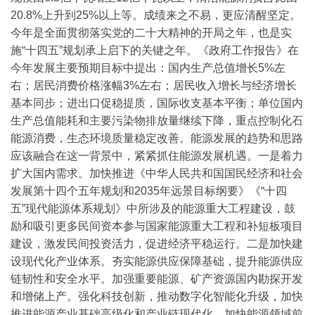
20.8%上升到25%以上等。
成绩来之不易，更应清醒坚定。
今年是全面贯彻落实党的二十大精神的开局之年，也是实
施“十四五”规划承上启下的关键之年。《政府工作报告》在
今年发展主要预期目标中提出：国内生产总值增长5%左
右；居民消费价格涨幅3%左右；居民收入增长与经济增长
基本同步；进出口促稳提质，国际收支基本平衡；单位国内
生产总值能耗和主要污染物排放量继续下降，重点控制化石
能源消费，生态环境质量稳定改善。能源发展的趋势和思路
应该融合在这一背景中，紧紧抓住能源发展机遇。
一是着力
扩大国内需求。加快推进《中华人民共和国国民经济和社会
发展第十四个五年规划和2035年远景目标纲要》《“十四
五”现代能源体系规划》中所涉及的能源重大工程建设，鼓
励和吸引更多民间资本参与国家能源重大工程和补短板项目
建设，激发民间投资活力，促进经济平稳运行。
二是加快建
设现代化产业体系。夯实能源供应保障基础，提升能源供应
链韧性和安全水平。加强重要能源、矿产资源国内勘探开发
和增储上产。强化科技创新，推动数字化智能化升级，加快
推进能源产业基础高级化和产业链现代化。加快能源领域前