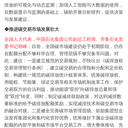
排放的可视化与动态监测；加强人工智能与大数据的使用，
在数据显示与监测的基础上，辅助开展分析研判，提供决策
与发展建议。
◆推进碳交易市场发展壮大
全国人大代表，中国石化集团公司副总工程师、齐鲁石化党
委书记韩峰：
目前，全国碳市场建设仍处于初期阶段，仍存
在配额分配不够科学合理、管理层级不够完备等问题。对
此，建议：
一是建立规范的交易规则，尽快出台《碳排放权
交易管理暂行条例》，建立碳交易的合理指标分配和定价机
制，构建统一规范的碳排放统计核算体系。统筹碳排放权、
用能权、节能量、绿证交易等相关市场机制改革工作，保护
交易双方的合法利益，推动能源“双控”向碳排放总量和强
度“双控”转变。同时，制定碳减排鼓励政策，对达到减排数
量标准的给予碳排放配额奖励，实现减排技术和碳交易市场
的融合对接。
二是健全完善碳市场管理层级。鼓励集团型企
业发挥集团化和集约化管控优势，统筹做好下属企业碳排放
配额的内部平衡和碳市场平台交易工作，增大整体推动、先