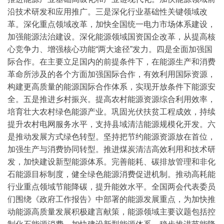
沿技术研发和应用推广。
三是深化行业基础性关键领域改
革。深化重点领域改革，加快全国统一电力市场体系建设，
加强能源法治建设。深化能源领域国资国企改革，从提高核
心竞争力、增强核心功能“两大途径”发力。
四是全面加强国
际合作。在主要立足国内的前提条件下，在能源生产和消费
革命所涉及的各个方面加强国际合作，有效利用国际资源，
构建更高质量的能源国际合作体系，实现开放条件下能源安
全。
五是推进乡村振兴。提高农村能源资源综合利用效率，
培育壮大农村绿色能源产业。巩固光伏扶贫工程成效，持续
提升农村电网服务水平，支持县域清洁能源规模化开发。
六
是推动发展方式绿色转型。坚持把节约能源资源放在首位，
加强生产与消费协同转型。推进煤炭清洁高效利用和技术研
发，加快建设新型能源体系。完善能耗、碳排放管理和非化
石能源目标制度，健全绿色能源消费促进机制。推动高耗能
行业重点领域节能降碳，提升能效水平。
全国两会代表委员
们围绕《政府工作报告》中部署的能源发展重点，为加快推
动能源高质量发展积极建言献策，能源领域主要议题包括控