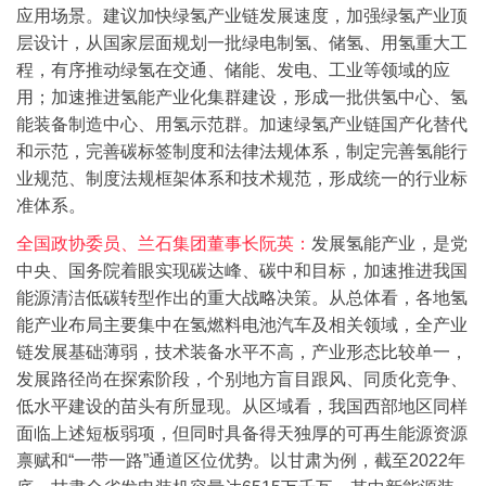
应用场景。
建议加快绿氢产业链发展速度，加强绿氢产业顶
层设计，从国家层面规划一批绿电制氢、储氢、用氢重大工
程，有序推动绿氢在交通、储能、发电、工业等领域的应
用；加速推进氢能产业化集群建设，形成一批供氢中心、氢
能装备制造中心、用氢示范群。加速绿氢产业链国产化替代
和示范，完善碳标签制度和法律法规体系，制定完善氢能行
业规范、制度法规框架体系和技术规范，形成统一的行业标
准体系。
全国政协委员、兰石集团董事长阮英：
发展氢能产业，是党
中央、国务院着眼实现碳达峰、碳中和目标，加速推进我国
能源清洁低碳转型作出的重大战略决策。从总体看，各地氢
能产业布局主要集中在氢燃料电池汽车及相关领域，全产业
链发展基础薄弱，技术装备水平不高，产业形态比较单一，
发展路径尚在探索阶段，个别地方盲目跟风、同质化竞争、
低水平建设的苗头有所显现。从区域看，我国西部地区同样
面临上述短板弱项，但同时具备得天独厚的可再生能源资源
禀赋和“一带一路”通道区位优势。以甘肃为例，截至2022年