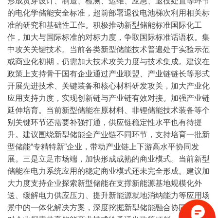
形成贯穿设计、制造、检测、运维、应急、退役处置等环节
的电化学储能安全标准，超前部署退役电池梯次利用相关标
准的研究和基础性工作。积极推动新型储能标准国际化工
作，加大与国际标准的对标力度，争取国际标准话语权。集
中攻关关键技术。当前各类新型储能技术普遍处于实验示范
或商业化初期，仍需加大技术攻关力度与技术集成。建议在
政策上支持骨干国有企业通过产业联盟、产业链链长等形式
开展先进技术、关键装备和核心材料研发攻关，加大产业化
应用支持力度，实现创新链与产业链有效对接。加强产业链
延伸培育。当前新型储能在原材料、非锂储能技术装备等个
别关键环节还需要补强打通，供应链稳定性水平也有待提
升。建议围绕新型储能全产业链不同环节，支持培育一批新
型储能“专精特新”企业，带动产业链上下游高水平协同发
展。
三是立足市场端，加快形成成熟的商业模式。当前新型
储能在电力系统应用的稳定商业模式还未完全形成。建议加
大力度支持企业探索新型储能在支撑新能源基地规模化外
送、缓解电力供应压力、提升新能源就地消纳能力等应用场
景中的一体化解决方案，深度挖掘新型储能融合协同价值。