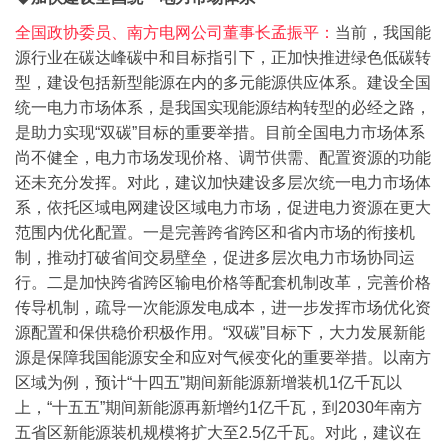
全国政协委员、南方电网公司董事长孟振平：
当前，我国能
源行业在碳达峰碳中和目标指引下，正加快推进绿色低碳转
型，建设包括新型能源在内的多元能源供应体系。建设全国
统一电力市场体系，是我国实现能源结构转型的必经之路，
是助力实现“双碳”目标的重要举措。目前全国电力市场体系
尚不健全，电力市场发现价格、调节供需、配置资源的功能
还未充分发挥。
对此，建议加快建设多层次统一电力市场体
系，依托区域电网建设区域电力市场，促进电力资源在更大
范围内优化配置。一是完善跨省跨区和省内市场的衔接机
制，推动打破省间交易壁垒，促进多层次电力市场协同运
行。二是加快跨省跨区输电价格等配套机制改革，完善价格
传导机制，疏导一次能源发电成本，进一步发挥市场优化资
源配置和保供稳价积极作用。
“双碳”目标下，大力发展新能
源是保障我国能源安全和应对气候变化的重要举措。以南方
区域为例，预计“十四五”期间新能源新增装机1亿千瓦以
上，“十五五”期间新能源再新增约1亿千瓦，到2030年南方
五省区新能源装机规模将扩大至2.5亿千瓦。
对此，建议在