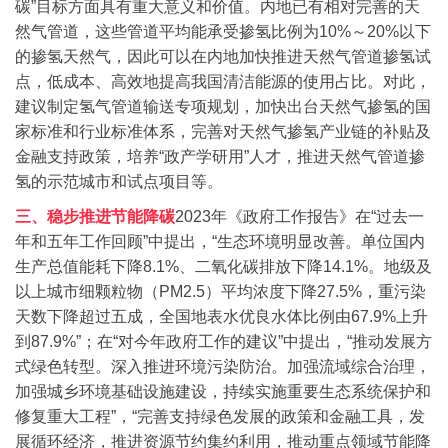
碳”目标方面具有重大意义和价值。
内地已有相对完善的天
然气管道，这些管道平均能承受掺氢比例为10%～20%以下
的掺氢天然气，因此可以在内地加快推进天然气管道掺氢试
点，低成本、高效地提高我国清洁能源的使用占比。
对此，
建议制定氢气管道输送专项规划，加快出台天然气掺氢的国
家标准和行业标准体系，完善对天然气掺氢产业链的补贴及
金融支持政策，培养“政产学研用”人才，推进天然气管道掺
氢的示范城市和试点项目等。
三、稳步推进节能降碳
2023年《政府工作报告》在“过去一
年和五年工作回顾”中提出，“生态环境明显改善。单位国内
生产总值能耗下降8.1%、二氧化碳排放下降14.1%。地级及
以上城市细颗粒物（PM2.5）平均浓度下降27.5%，重污染
天数下降超过五成，全国地表水优良水体比例由67.9%上升
到87.9%”；在“对今年政府工作的建议”中提出，“推动发展方
式绿色转型。深入推进环境污染防治。加强流域综合治理，
加强城乡环境基础设施建设，持续实施重要生态系统保护和
修复重大工程”，“完善支持绿色发展的政策和金融工具，发
展循环经济，推进资源节约集约利用，推动重点领域节能降