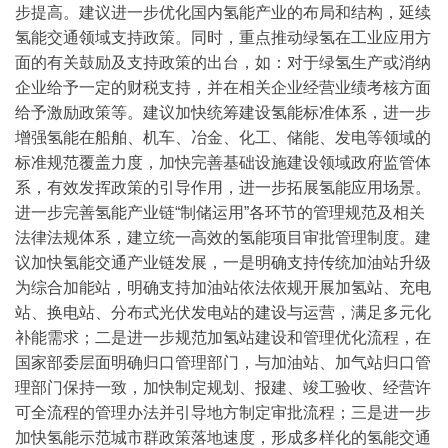
步提高。
建议进一步优化国内氢能产业的布局和结构，延续
氢能交通领域支持政策。同时，重点推动绿氢在工业应用方
面的有关鼓励及支持政策的出台，如：对于绿氢生产或消纳
企业给予一定的财税支持，并在相关企业经营业绩考核方面
给予激励政策等。
建议加快统筹建设氢能标准体系，进一步
增强氢能在船舶、机车、冶金、化工、储能、发电等领域的
标准规范覆盖力度，加快完善基础设施建设领域政府监管体
系，有效发挥政策的引导作用，进一步拓展氢能应用场景。
进一步完善氢能产业链“制储运用”各环节的管理规范及相关
法律法规体系，建立统一高效的氢能项目审批管理制度。
建
议加快氢能交通产业链发展，一是明确支持传统加油站升级
为综合加能站，明确支持加油站依法依规开展加氢站、充电
站、换电站、分布式光伏发电站的建设与运营，满足多元化
补能需求；二是进一步规范加氢站建设和管理优化流程，在
国家部委层面明确归口管理部门，与加油站、加气站归口管
理部门保持一致，加快制定规划、报建、竣工验收、经营许
可全流程的管理办法并引导地方制定审批流程；三是进一步
加快氢能示范城市群政策落地速度，形成多样化的氢能交通