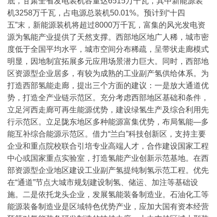
底，甘肃全省发电装机容量达6515万千瓦，其中新能源装
机3258万千瓦，占电源总装机50.01%。预计到“十四
五”末，新能源装机将超过8000万千瓦，富集的风光发电资
源为氢能产业提供了天然支撑。
西部地区地广人稀，城市密
度低于全国平均水平，城市空间分布稀疏，呈带状走廊模式
明显，因地制宜拓展多元应用场景潜力巨大。同时，西部地
区资源型企业居多，有较为成熟的工业副产氢供给体系。
为
打造西部氢能走廊，提出三个方面的建议：
一是放大通道优
势，打造全产业链示范区。充分考虑西部地区基础和条件，
立足河西走廊可再生能源优势，建设绿氢生产及综合利用先
行示范区。立足陇东地区多种能源富集优势，布局氢能—多
能互补综合能源示范区。
借力“兰白”科技创新区，支持主要
企业和重点院校联合引培专业高端人才，合作建设国家工程
中心或国家重点实验室，打造氢能产业创新示范基地。在西
部资源型企业地区建设工业副产氢提纯制氢示范工程。优先
在“通道”节点大城市规划建设制氢、储运、加注等基础设
施。
二是依托龙头企业，发展氢能装备制造业。石油化工等
能源装备制造业是区域特色优势产业，应加大国有资本经营