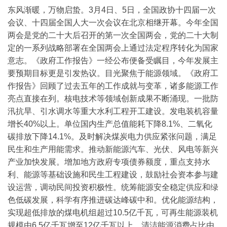
东风渐暖，万物启蛰。3月4日、5日，全国政协十四届一次
会议、十四届全国人大一次会议在北京相继开幕。今年全国
两会是党的二十大后召开的第一次全国两会，党的二十大制
定的一系列战略部署在全国两会上通过法定程序转化为国家
意志。《政府工作报告》一经公布便备受瞩目，今年发展主
要预期目标更是引发热议。
目光聚焦于能源领域。《政府工
作报告》回顾了过去五年的工作成就与变革，诸多能源工作
亮点直接在列。核电技术等领域创新成果不断涌现。一批防
汛抗旱、引水调水等重大水利工程开工建设。发电装机容量
增长40%以上。单位国内生产总值能耗下降8.1%、二氧化
碳排放下降14.1%。及时解决煤炭电力供应紧张问题，满足
民生和生产用能需求。推动新能源汽车、光伏、风电等新兴
产业加快发展。增加地方政府专项债券额度，重点支持水
利、能源等基础设施和民生工程建设，鼓励社会资本参与建
设运营，调动民间投资积极性。统筹能源安全稳定供应和绿
色低碳发展，科学有序推进碳达峰碳中和。优化能源结构，
实现超低排放的煤电机组超过10.5亿千瓦，可再生能源装机
规模由6.5亿千瓦增至12亿千瓦以上，清洁能源消费占比由