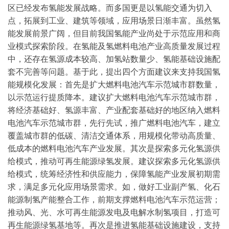
区已经发布氢能发展战略。而多国更是以氢能交通为切入
点，拓展到工业、建筑等领域，应用场景日渐丰富。
虽然氢
能发展前景广阔，但目前我国氢能产业尚处于示范应用和商
业模式探索阶段。在氢能及氢燃料电池产业高质量发展过程
中，还存在氢源成本较高、加氢站数量少、氢能基础设施配
套不完善等问题。
基于此，提出四个方面建议来支持我国氢
能规模化发展：
首先是扩大燃料电池汽车示范城市群数量，
以示范运行提质降本。建议扩大燃料电池汽车示范城市群，
将经济基础好、氢源丰富、产业配套基础好的地区纳入燃料
电池汽车示范城市群，先行先试，推广燃料电池汽车，建立
覆盖城市群的低碳、清洁交通体系，用规模化带动高质量、
低成本的燃料电池汽车产业发展。
其次是探索多元化氢源供
给模式，推动可再生能源绿氢发展。建议探索多元化氢源供
给模式，统筹经济性和供应能力，保障氢能产业发展初期需
求，满足多元化应用场景需求。如，做好工业副产氢、化石
能源制氢产能整合工作，前期支撑燃料电池汽车示范运营；
推动风、光、水可再生能源发电及电解水制氢项目，打造可
再生能源绿氢基地等。
再次是推进氢能基础设施建设，支持