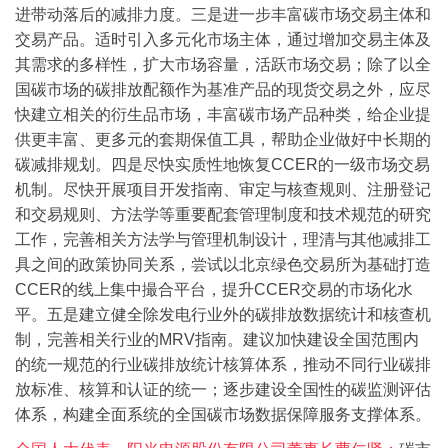
进带动落后的减排力度。
三是进一步丰富碳市场交易主体和
交易产品。适时引入多元化市场主体，通过增加交易主体及
其需求的多样性，扩大市场容量，活跃市场交易；除了以全
国碳市场的碳排放配额作为基准产品的现货交易之外，应尽
快建立相关的衍生品市场，丰富碳市场产品种类，给企业提
供更丰富、更多元的套期保值工具，帮助企业做好中长期的
碳减排规划。
四是尽快实质性地恢复CCER的一级市场交易
机制。尽快开展项目开发指南、审定与核查规则、注册登记
和交易规则、方法学等重要配套管理制度和技术规范的研究
工作，完善相关方法学与管理机制设计，理清与其他减排工
具之间的政策协同关系，尝试以北京绿色交易所为基础打造
CCER的线上集中撮合平台，提升CCER交易的市场化水
平。
五是建立健全除发电行业外的碳排放数据统计和核查机
制，完善相关行业的MRV指南。建议加快建设全国范围内
的统一规范的行业碳排放统计核算体系，推动不同行业碳排
放标准、核算和认证的统一；逐步建设全国性的碳监测评估
体系，构建全面系统的全国碳市场数据保障服务支撑体系。