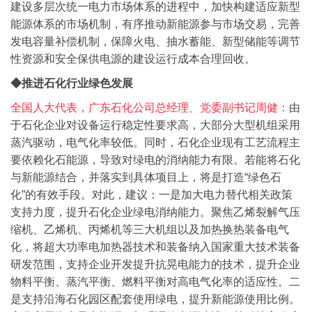
建设多层次统一电力市场体系的进程中，加快构建适应新型
能源体系的市场机制，有序推动新能源参与市场交易，完善
发电容量补偿机制，保障火电、抽水蓄能、新型储能等调节
性资源和安全保供电源的建设运行成本合理回收。
◆推进石化行业绿色发展
全国人大代表，广东石化公司总经理、党委副书记周健：
由
于石化企业对设备运行稳定性要求高，大部分大型机组采用
蒸汽驱动，电气化率较低。同时，石化企业现有工艺流程主
要依赖化石能源，导致对绿电的消纳能力有限。若能将石化
与新能源结合，并落实到具体项目上，将是打造“绿色石
化”的有效手段。对此，建议：
一是加大电力替代相关政策
支持力度，提升石化企业绿电消纳能力。聚焦乙烯裂解气压
缩机、乙烯机、丙烯机等三大机组以及加热换热装备电气
化，将超大功率电加热器技术和装备纳入国家重大技术装备
研发范围，支持企业开发提升抗晃电能力的技术，提升企业
物料平衡、蒸汽平衡、燃料平衡对高电气化率的适应性。
二
是支持沿海石化园区配套使用绿电，提升新能源使用比例。