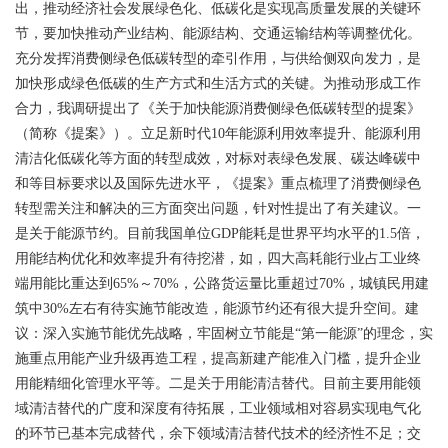
出，推动经济社会发展绿色化、低碳化是实现高质量发展的关键环
节，要加快推动产业结构、能源结构、交通运输结构等调整优化。
充分发挥消费侧绿色低碳转型的牵引作用，与供给侧双向发力，是
加快形成绿色低碳的生产方式和生活方式的关键。
为推动形成工作
合力，我调研提出了《关于加快能源消费侧绿色低碳转型的提案》
（简称《提案》）。立足新时代10年能源利用效率提升、能源利用
清洁化低碳化等方面的转型成效，对标对表绿色发展、碳达峰碳中
和等目标要求以及国际先进水平，《提案》重点梳理了消费侧绿色
转型需关注和解决的三方面突出问题，针对性提出了有关建议。
一
是关于能源节约。目前我国单位GDP能耗是世界平均水平的1.5倍，
用能结构优化和效率提升有待挖潜，如，四大高耗能行业占工业终
端用能比重达到65%～70%，公路货运量比重超过70%，城镇民用建
筑中30%左右有待实施节能改造，能源节约还有很大提升空间。建
议：深入实施节能优先战略，牢固树立节能是“第一能源”的理念，实
施重点用能产业升级再造工程，提高新建产能准入门槛，提升企业
用能精细化管理水平等。
二是关于用能清洁替代。目前主要用能领
域清洁替代的广度和深度有待拓展，工业领域相对容易实现电气化
的环节已基本完成替代，余下领域清洁替代技术的经济性不足；交