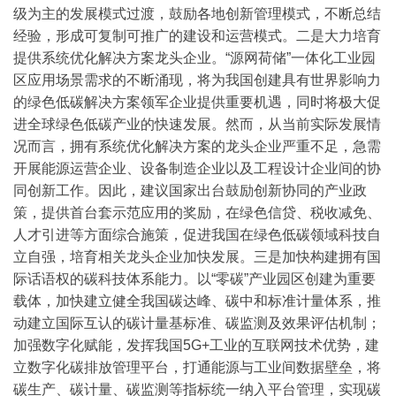
级为主的发展模式过渡，鼓励各地创新管理模式，不断总结
经验，形成可复制可推广的建设和运营模式。
二是大力培育
提供系统优化解决方案龙头企业。“源网荷储”一体化工业园
区应用场景需求的不断涌现，将为我国创建具有世界影响力
的绿色低碳解决方案领军企业提供重要机遇，同时将极大促
进全球绿色低碳产业的快速发展。然而，从当前实际发展情
况而言，拥有系统优化解决方案的龙头企业严重不足，急需
开展能源运营企业、设备制造企业以及工程设计企业间的协
同创新工作。因此，建议国家出台鼓励创新协同的产业政
策，提供首台套示范应用的奖励，在绿色信贷、税收减免、
人才引进等方面综合施策，促进我国在绿色低碳领域科技自
立自强，培育相关龙头企业加快发展。
三是加快构建拥有国
际话语权的碳科技体系能力。以“零碳”产业园区创建为重要
载体，加快建立健全我国碳达峰、碳中和标准计量体系，推
动建立国际互认的碳计量基标准、碳监测及效果评估机制；
加强数字化赋能，发挥我国5G+工业的互联网技术优势，建
立数字化碳排放管理平台，打通能源与工业间数据壁垒，将
碳生产、碳计量、碳监测等指标统一纳入平台管理，实现碳