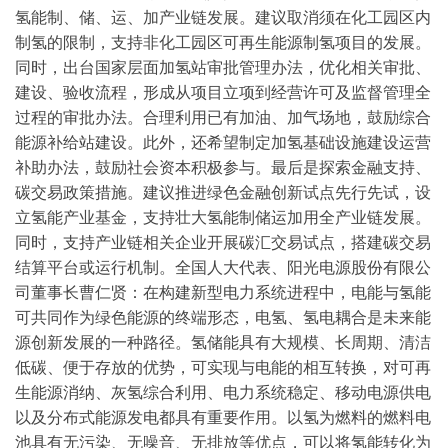
氢能制、储、运、加产业链发展。建议取消须在化工园区内
制氢的限制，支持非化工园区可再生能源制氢项目的发展。
同时，出台国家层面加氢站审批管理办法，优化相关审批、
建设、验收流程，形成从项目立项到经营许可及监督管理全
过程的审批办法。合理利用已有加油、加气场地，鼓励综合
能源补给站建设。此外，还希望制定加氢基础设施建设运营
补助办法，鼓励社会资本积极参与。
最后是探索金融支持、
碳交易政策措施。建议推进绿色金融创新试点先行先试，设
立氢能产业基金，支持壮大氢能制储运加用全产业链发展。
同时，支持产业链相关企业开展碳汇交易试点，搭建碳交易
结算平台或运行机制。
全国人大代表、阳光电源股份有限公
司董事长曹仁贤：
在构建新型电力系统进程中，电能与氢能
可共同作为绿色能源的终端形态，电氢、氢电耦合是未来能
源创新发展的一种路径。氢储能具有大规模、长周期、清洁
低碳、便于存放的优势，可实现与电能的相互转换，对可再
生能源消纳、灰氢综合利用、电力系统稳定、移动电源供电
以及分布式能源发电都具有重要作用。
以氢为燃料的燃料电
池具有无污染、无噪音、无排放等优点，可以将氢能转化为