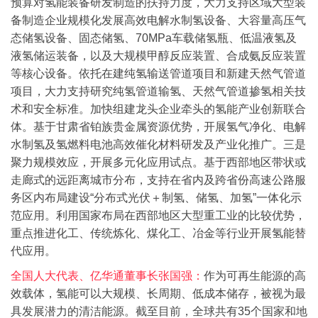
预算对氢能装备研发制造的扶持力度，大力支持区域大型装
备制造企业规模化发展高效电解水制氢设备、大容量高压气
态储氢设备、固态储氢、70MPa车载储氢瓶、低温液氢及
液氢储运装备，以及大规模甲醇反应装置、合成氨反应装置
等核心设备。
依托在建纯氢输送管道项目和新建天然气管道
项目，大力支持研究纯氢管道输氢、天然气管道掺氢相关技
术和安全标准。加快组建龙头企业牵头的氢能产业创新联合
体。基于甘肃省铂族贵金属资源优势，开展氢气净化、电解
水制氢及氢燃料电池高效催化材料研发及产业化推广。
三是
聚力规模效应，开展多元化应用试点。基于西部地区带状或
走廊式的远距离城市分布，支持在省内及跨省份高速公路服
务区内布局建设“分布式光伏＋制氢、储氢、加氢”一体化示
范应用。利用国家布局在西部地区大型重工业的比较优势，
重点推进化工、传统炼化、煤化工、冶金等行业开展氢能替
代应用。
全国人大代表、亿华通董事长张国强：
作为可再生能源的高
效载体，氢能可以大规模、长周期、低成本储存，被视为最
具发展潜力的清洁能源。截至目前，全球共有35个国家和地