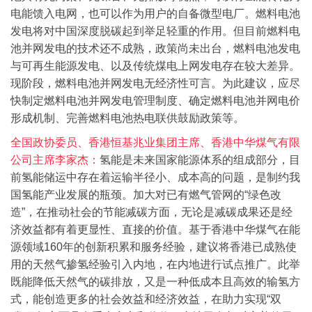
电能馈入电网，也可以作为用户的自备微型电厂。
燃料电池
发电将对中国深度脱碳起到举足轻重的作用。但目前燃料电
池并网发电的技术还不成熟，政策尚未出台，燃料电池发电
与可再生能源发电、以及传统煤电上网发电存在较大差异。
现阶段，燃料电池并网发电无经济性可言。为此建议，应尽
快制定燃料电池并网发电管理制度、确定燃料电池并网电价
形成机制、完善燃料电池热电联供鼓励政策等。
全国政协委员、香港恒基兆业集团主席、香港中华煤气有限
公司主席李家杰：
氢能是未来国家能源体系的组成部分，目
前氢能储运中存在着运输半径小、成本高的问题，是制约我
国氢能产业发展的瓶颈。
加大对已有燃气管网的“绿色改
造”，在推动社会的节能减碳方面，无论是减碳成果还是经
济效益都有着更显性、直接的价值。基于香港中华煤气在能
源领域160年的创新积累和服务经验，建议将香港已成熟使
用的天然气掺氢经验引入内地，在内地进行试点推广。此举
既能降低天然气的碳排放，又是一种低成本且高效的输氢方
式，能创造更多的社会效益和经济效益，在助力实现“双