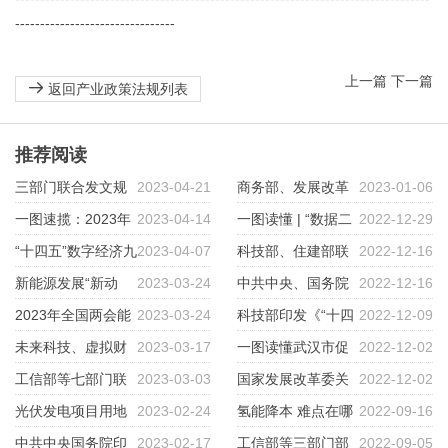
--------------------------------
上一篇
下一篇
返回产业政策法规列表
推荐阅读
三部门联合发文规
2023-04-21
商务部、发展改革
2023-01-06
范用地管理，鼓励在沙漠戈壁建
一图速揽：2023年
2023-04-14
委、自然资源部等10部门联合
一图读懂 | “数据二
2022-12-29
大型光伏基地
财政支持重点
“十四五”数字经济九
2023-04-07
印发《关于支持国家级经济技术
十条”
科技部、住建部联
2022-12-16
大技术趋势展望
新能源发展“新动
2023-03-24
开发区创新提升更好发挥示范作
合印发《“十四五”城镇化与城市
中共中央、国务院
2022-12-16
向”，企业迎来新一轮发展
2023年全国两会能
2023-03-24
用若干措施的通知》
发展科技创新专项规划》
印发《扩大内需战略规划纲要
科技部印发《“十四
2022-12-09
源报告
未来科技、虚拟财
2023-03-17
（2022－2035年）》
五”国家高新技术产业开发区发
一图读懂武汉市促
2022-12-02
产立法……全国两会“数字经
工信部等七部门联
2023-03-03
展规划》
进元宇宙创新发展方案
国家发展改革委关
2022-12-02
济”六大热词来了！
合发文支持，智能检测装备产业
光伏发电项目用地
2023-02-24
于进一步完善政策环境加大力度
氢能降本 难点在哪
2022-09-16
迎春风
政策解析
中共中央国务院印
2023-02-17
支持民间投资发展的意见
工信部等三部门部
2022-09-05