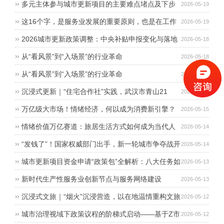
增长新引擎？
多元主体参与城市更新项目的主要难点堵点及下步
2026-05-19
对策建议——以浙江为例
这16个字，是服务业发展的重要原则，也是在工作
2026-05-19
中要遵循的重要方法论
2026城市更新政策调整：中央补贴申报变化与落地
2026-05-18
路径
从“看风景”到“入场景”的行业革命
2026-05-18
从“看风景”到“入场景”的行业革命
2026-05-18
沉浸式更新｜“住宅合作社”实践，武汉市青山21
2026-05-15
街“居民主导式”沉浸更新与多元共治
万亿级大市场！情绪经济，何以成为消费新引擎？
2026-05-15
情绪价值万亿赛道：旅居生活方式如何成为当代人
2026-05-14
的“情绪捕手”？
“发钱了”！国家权威部门出手，新一轮城市争夺战开
2026-05-14
启，这背后有哪些机会
城市更新项目资金申请“政策包”全解析：八大任务如
2026-05-13
何匹配六大渠道？
新时代生产性服务业创新节点与服务网络建设
2026-05-13
沉浸式文旅｜“烟火”沉浸营造，以在地温情重构文旅
2026-05-12
情绪消费新场景路径探析
城市治理视域下政策议程的阶梯式启动——基于Z市
2026-05-12