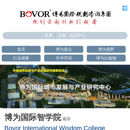
登录
注册
会员中心
首页
博为观点
博为视野
行业观察
升华空间
博为出版物
博为国际智学院
返回
Bovor International Wisdom College