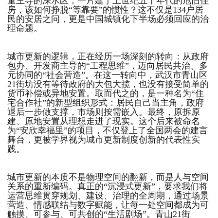
量主导的深水区，一片建于上世纪五十年代的危旧住
房，该如何挣脱“等靠要”的惯性？这不仅是134户居
民的安居之问，更是中国城镇化下半场必须回应的治
理命题。
城市更新的逻辑，正在经历一场深刻的转向：从政府
包办、开发商主导的“工程思维”，迈向居民共治、多
元协同的“社会营造”。在这一转向中，武汉市青山区
21街坊没有等待政府的大包大揽，也没有接受简单的
货币补偿或异地安置。取而代之的，是一种名为“住
宅合作社”的新型组织形式：居民自己当主角，政府
退后一步做支撑，市场则按需嵌入。最终，原拆原
建、原地安置从理想走进了现实。这个后来被命名
为“
安欣幸福里
”的项目，不仅登上了全国两会的建言
舞台，更被学界视为城市更新制度创新的代表性实
践。
城市更新的本质不是物理空间的翻新，而是人与空间
关系的重新编码。真正的“沉浸式更新”，要求我们将
运营思维贯穿规划、建设、治理的全周期，通过场景
营造、情感联结与数字赋能，让每一处空间都成为可
触摸、可参与、可共创的“生活剧场”。青山21街