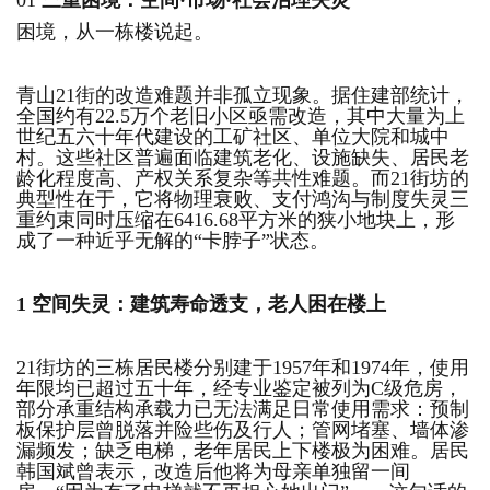
01
三重困境：空间·市场·社会治理失灵
困境，从一栋楼说起。
青山21街的改造难题并非孤立现象。据住建部统计，
全国约有22.5万个老旧小区亟需改造，其中大量为上
世纪五六十年代建设的工矿社区、单位大院和城中
村。这些社区普遍面临建筑老化、设施缺失、居民老
龄化程度高、产权关系复杂等共性难题。而21街坊的
典型性在于，它将物理衰败、支付鸿沟与制度失灵三
重约束同时压缩在6416.68平方米的狭小地块上，形
成了一种近乎无解的“卡脖子”状态。
1
空间失灵：建筑
寿命透支，老人困在楼上
21街坊的三栋居民楼分别建于1957年和1974年，使用
年限均已超过五十年，经专业鉴定被列为C级危房，
部分承重结构承载力已无法满足日常使用需求：预制
板保护层曾脱落并险些伤及行人；管网堵塞、墙体渗
漏频发；缺乏电梯，老年居民上下楼极为困难。居民
韩国斌曾表示，改造后他将为母亲单独留一间