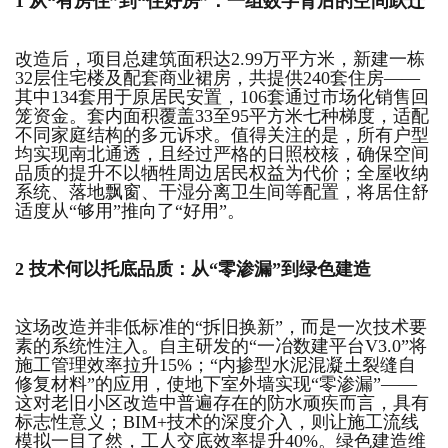
1
从“有房住”到“住好房”：
一组数字背后的空间跃迁
改造后，项目总建筑面积达2.99万平方米，新建一栋
32层住宅楼及配套商业裙房，共提供240套住房——
其中134套用于原居民安置，106套通过市场化销售回
笼资金。套内面积覆盖33至95平方米七种梯度，适配
不同家庭结构的多元诉求。值得关注的是，所有户型
均实现南北通透，且经过严格的日照校核，确保空间
品质的提升不以牺牲周边居民权益为代价；全屋收纳
系统、落地飘窗、干湿分离卫生间等配置，将居住舒
适度从“够用”推向了“好用”。
2
技术何以托底品质：
从“零渗漏”到绿色建造
这场改造并非低标准的“拆旧换新”，而是一次技术要
素的系统性注入。自主研发的“一冶数建平台V3.0”将
施工管理效率拉升15%；“内掺型水泥混凝土裂缝自
修复材料”的应用，使地下室外墙实现“零渗漏”——
这对老旧小区改造中普遍存在的防水顽疾而言，具有
1
2
3
4
5
6
标志性意义；BIM+技术的深度介入，则让施工流线
模拟一目了然，工人交底效率提升40%。绿色建造维