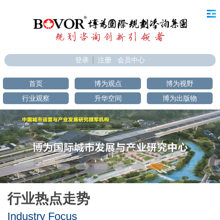
登录
注册
会员中心
首页
博为观点
博为视野
行业观察
升华空间
博为出版物
行业热点走势
Industry Focus