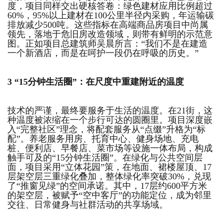
度，项目同样交出硬核答卷：绿色建材应用比例超过
60%，95%以上建材在100公里半径内采购，年运输碳
排放减少500吨。这些指标在高端商品房项目中尚属
领先，落地于危旧房改造领域，则带有鲜明的示范意
图。正如项目总建筑师吴晨所言：“我们不是在建造
一个新酒店，而是在呵护一段仍在呼吸的历史。”
3
“15分钟生活圈”：
在尺度中重建附近的温度
技术的严谨，最终要服务于生活的温度。在21街，这
种温度被浓缩在一个步行可达的圆圈里。项目深度嵌
入“完整社区”理念，将配套服务从“点缀”升格为“标
配”。养老服务用房、托育中心、健身场地、充电
桩、便利店、早餐店、菜市场等设施一体布局，构成
触手可及的“15分钟生活圈”。在绿化与公共空间层
面，项目采用“立体花园”策，在地面、裙楼屋顶、17
层架空层三重绿化叠加，整体绿化率突破30%，兑现
了“推窗见绿”的空间承诺。其中，17层约600平方米
的架空层，被赋予“空中客厅”的功能定位，成为邻里
交往、日常健身与社群活动的共享场域。