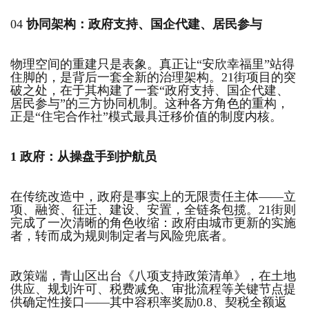
04
协同架构：政府支持、国企代建、居民参与
物理空间的重建只是表象。真正让“安欣幸福里”站得
住脚的，是背后一套全新的治理架构。21街项目的突
破之处，在于其构建了一套“政府支持、国企代建、
居民参与”的三方协同机制。这种各方角色的重构，
正是“住宅合作社”模式最具迁移价值的制度内核。
1
政府：从操盘手到护航员
在传统改造中，政府是事实上的无限责任主体——立
项、融资、征迁、建设、安置，全链条包揽。21街则
完成了一次清晰的角色收缩：政府由城市更新的实施
者，转而成为规则制定者与风险兜底者。
政策端，青山区出台《八项支持政策清单》，在土地
供应、规划许可、税费减免、审批流程等关键节点提
供确定性接口——其中容积率奖励0.8、契税全额返