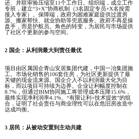
还、并联审验压缩至11个工作日。组织端，成立工作
专班，建立“3+X”协商机制（3名固定专员+X名按需
接入专家）。保障端，政府为困难家庭提供过渡房
源、搬家帮扶、就业协助等兜底服务。政府不再是操
盘手，而是护航员。角色的转变，为居民与市场提供
了社区个更新的参与空间。
2
国企：从利润最大到责任最优
项目由区属国企青山安居集团代建，中国一冶集团施
工。市场化销售的106套住房，为社区更新提供了最
关键的现金流来源。国企介入不以利润最大化为目
标，而以项目可持续为边界。企业让利幅度控制在
8.7%，但通过BIM协同施工将管理成本压降15.6%，
最终实现净利润率4.1%。“有限让利+技术提效”的组
合，证明了社会责任与商业理性可以在危旧房改造中
达成均衡。
3
居民：从被动安置到主动共建