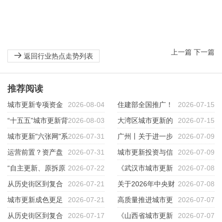
上一篇
下一篇
返回行业热点走势列表
推荐阅读
城市更新专项资金
2026-08-04
住建部全国推广！
2026-07-15
申报全流程38个实操要点！
“十五五”城市更新背
2026-08-03
重庆“城市体检”做对了什么？
大湾区城市更新的
2026-07-15
景下国企参与城市更新的法律痛
城市更新"六张网"系
2026-07-31
三条路径——拆、改、留的博弈
广州丨关于进一步
2026-07-09
点与应对逻辑
列（二）水网：五类资金怎么
运营前置？资产盘
2026-07-31
与选择
推动工商业用地市场化配置改革
城市更新投资与信
2026-07-09
拼？
活到底在运营什么？
“自主更新、原拆原
2026-07-22
的指导意见
用分析
《武汉市城市更新
2026-07-08
建”才是城市更新的“王炸”！
从历史街区到复合
2026-07-21
条例》
关于2026年中央财
2026-07-08
文化街区：南头古城中的空间再
城市更新成色更足
2026-07-21
政继续支持城市更新行动的通知
高质量推进城市更
2026-07-07
生产
底色更暖
从历史街区到复合
2026-07-17
及政策解读
新的政策导向、实践探索与浙江
《山西省城市更新
2026-07-07