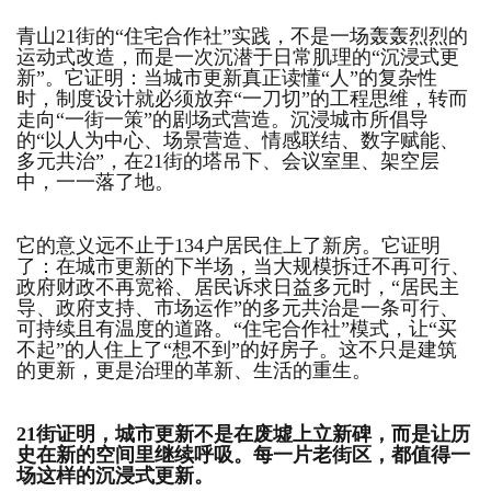
青山21街的“住宅合作社”实践，不是一场轰轰烈烈的
运动式改造，而是一次沉潜于日常肌理的“沉浸式更
新”。它证明：当城市更新真正读懂“人”的复杂性
时，制度设计就必须放弃“一刀切”的工程思维，转而
走向“一街一策”的剧场式营造。沉浸城市所倡导
的“以人为中心、场景营造、情感联结、数字赋能、
多元共治”，在21街的塔吊下、会议室里、架空层
中，一一落了地。
它的意义远不止于134户居民住上了新房。它证明
了：在城市更新的下半场，当大规模拆迁不再可行、
政府财政不再宽裕、居民诉求日益多元时，“居民主
导、政府支持、市场运作”的多元共治是一条可行、
可持续且有温度的道路。“住宅合作社”模式，让“买
不起”的人住上了“想不到”的好房子。这不只是建筑
的更新，更是治理的革新、生活的重生。
21街证明，城市更新不是在废墟上立新碑，而是让历
史在新的空间里继续呼吸。每一片老街区，都值得一
场这样的沉浸式更新。