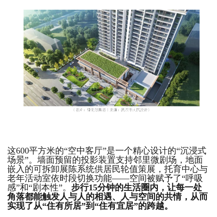
这600平方米的“空中客厅”是一个精心设计的“沉浸式
场景”。墙面预留的投影装置支持邻里微剧场，地面
嵌入的可拆卸展陈系统供居民轮值策展，托育中心与
老年活动室依时段切换功能——空间被赋予了“呼吸
感”和“剧本性”。
步行15分钟的生活圈内，让每一处
角落都能触发人与人的相遇、人与空间的共情，从而
实现了从“住有所居”到“住有宜居”的跨越。