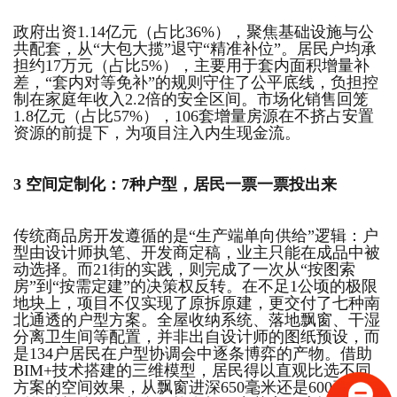
政府出资1.14亿元（占比36%），聚焦基础设施与公
共配套，从“大包大揽”退守“精准补位”。居民户均承
担约17万元（占比5%），主要用于套内面积增量补
差，“套内对等免补”的规则守住了公平底线，负担控
制在家庭年收入2.2倍的安全区间。市场化销售回笼
1.8亿元（占比57%），106套增量房源在不挤占安置
资源的前提下，为项目注入内生现金流。
3
空间定制化：7种户型，
居民一票一票投出来
传统商品房开发遵循的是“生产端单向供给”逻辑：户
型由设计师执笔、开发商定稿，业主只能在成品中被
动选择。而21街的实践，则完成了一次从“按图索
房”到“按需定建”的决策权反转。在不足1公顷的极限
地块上，项目不仅实现了原拆原建，更交付了七种南
北通透的户型方案。全屋收纳系统、落地飘窗、干湿
分离卫生间等配置，并非出自设计师的图纸预设，而
是134户居民在户型协调会中逐条博弈的产物。借助
BIM+技术搭建的三维模型，居民得以直观比选不同
方案的空间效果，从飘窗进深650毫米还是600毫米，