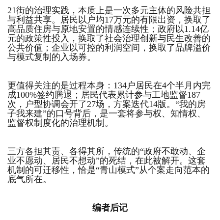
21街的治理实践，本质上是一次多元主体的风险共担
与利益共享。居民以户均17万元的有限出资，换取了
高品质住房与原地安置的情感连续性；政府以1.14亿
元的政策性投入，换取了社会治理创新与民生改善的
公共价值；企业以可控的利润空间，换取了品牌溢价
与模式复制的入场券。
更值得关注的是过程本身：134户居民在4个半月内完
成100%签约腾退；居民代表累计参与工地监督187
次，户型协调会开了27场，方案迭代14版。“我的房
子我来建”的口号背后，是一套将参与权、知情权、
监督权制度化的治理机制。
三方各担其责、各得其所，传统的“政府不敢动、企
业不愿动、居民不想动”的死结，在此被解开。这套
机制的可迁移性，恰是“青山模式”从个案走向范本的
底气所在。
编者后记