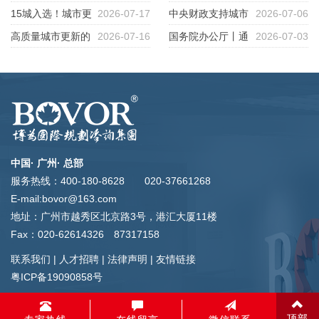
文化街区：南头古城中的空间再
15城入选！城市更
2026-07-17
路径
条例》5月1日起施行
中央财政支持城市
2026-07-06
生产
新示范城市凭什么胜出？不是谁
高质量城市更新的
2026-07-16
更新，入围城市每城定额补助最
国务院办公厅丨通
2026-07-03
缺钱谁入选，而是谁更会系统更
六步法 ——让老胡同蝶变文商
高12亿元
过发行REITs等方式积极盘活存
新
旅新地标 老城区进阶RBD活力
量资产
区的实操案例
中国· 广州· 总部
服务热线：400-180-8628 020-37661268
E-mail:bovor@163.com
地址：广州市越秀区北京路3号，港汇大厦11楼
Fax：020-62614326 87317158
联系我们
|
人才招聘
|
法律声明
|
友情链接
粤ICP备19090858号
顶部