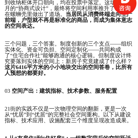
到收纳柜体开口朝向，均在投票中落定。这场持续数
月的“协商式设计”，最终将空间利用率推升了20%，
在螺蛳壳里做出了道场。
当居民从消费终端走向生产
前端，户型就不再是标准化的商品，而成为集体意志
的空间表达。
三个问题，三个答案。制度创新的三个支点——组织
实体化、资金可负担、空间定制化——共同构成
了“住宅合作社”能够跑通的核心逻辑。但制度设计终
究要落到实体的空间上：新房子究竟建成了什么样？
这片6416平方米的小小地块交出的空间答卷，比所有
人预想的都要好。
03
空间产出：建筑指标、技术参数、服务配置
21街的实践不仅是一次物理空间的翻新，更是一次
从“忧居”到“优居”的完整社会空间重构。以下从建设
指标、技术应用、设施配套三个维度呈现改造成果。