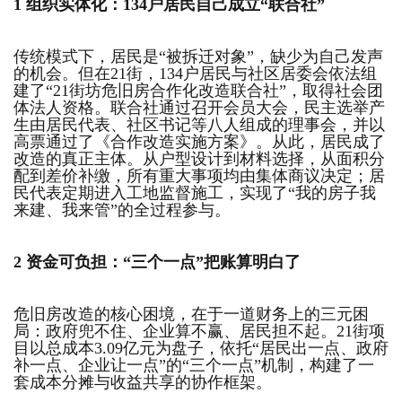
1
组织实体化：
134户居民自己成立“联合社”
传统模式下，居民是“被拆迁对象”，缺少为自己发声
的机会。但在21街，134户居民与社区居委会依法组
建了“21街坊危旧房合作化改造联合社”，取得社会团
体法人资格。联合社通过召开会员大会，民主选举产
生由居民代表、社区书记等八人组成的理事会，并以
高票通过了《合作改造实施方案》。从此，居民成了
改造的真正主体。从户型设计到材料选择，从面积分
配到差价补缴，所有重大事项均由集体商议决定；居
民代表定期进入工地监督施工，实现了“我的房子我
来建、我来管”的全过程参与。
2
资金可负担：
“三个一点”把账算明白了
危旧房改造的核心困境，在于一道财务上的三元困
局：政府兜不住、企业算不赢、居民担不起。21街项
目以总成本3.09亿元为盘子，依托“居民出一点、政府
补一点、企业让一点”的“三个一点”机制，构建了一
套成本分摊与收益共享的协作框架。