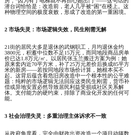
房，“因为有了电梯就不再担心她出门”——这句话的
潜台词恰恰是：改造前，老人几乎被“困”在楼上。这
种物理空间的极度衰败，形成了改造的第一重困境。
2
市场失灵：市场
逻辑失效，民生刚需无解
21街的居民大多是退休的武钢职工，月均退休金约
3800元，积蓄中位数不足15万元，而同地段商品房单
价已达1.8万元/㎡。以居民张玉兰搬迁方案为例：她
原来套内近70平方米，补了25万元差价后换成85平方
米的新房——若按同地段市场价计算，她根本买不
起。这背后蕴含着危旧房改造中一个根本性的公平难
题：纯粹的市场逻辑无法回应这类民生刚需，货币补
偿或异地安置必然导致居民利益受损或社区关系解
体。支付能力的硬约束，排除了商业化开发的任何可
能。
3
社会治理失灵：多重
治理主体诉求不一致
从政府角度看，完全由财政出资改造一个项目动辄数