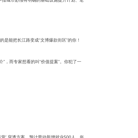
。申报城市必须有明确的基础设施提升计划、老
缺的是能把长江路变成“文博爆款街区”的你！
介”，而专家想看的叫“价值提案”。你犯了一
营’ 穿透方案，预计带动新增就业500人，年