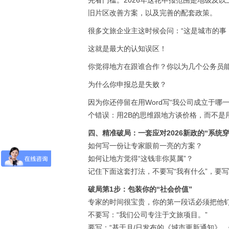
先看门槛。2026年这轮申报范围是地级及
旧片区改善方案，以及完善的配套政策。
很多文旅企业主这时候会问：“这是城市的事
这就是最大的认知误区！
你觉得地方在跟谁合作？你以为几个公务员能
为什么你申报总是失败？
因为你还停留在用Word写“我公司成立于哪
个错误：用2B的思维跟地方谈价格，而不是
四、精准破局：一套应对2026新政的“系统穿
如何写一份让专家眼前一亮的方案？
如何让地方觉得“这钱非你莫属”？
记住下面这套打法，不要写“我有什么”，要写
破局第1步：包装你的“社会价值”
专家的时间很宝贵，你的第一段话必须把他
不要写：“我们公司专注于文旅项目。”
要写：“基于月/日发布的《城市更新通知》，