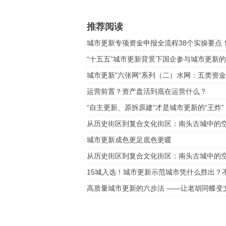
推荐阅读
城市更新专项资金申报全流程38个实操要点
“十五五”城市更新背景下国企参与城市更新
辑
城市更新"六张网"系列（二）水网：五类资
运营前置？资产盘活到底在运营什么？
“自主更新、原拆原建”才是城市更新的“王炸”
从历史街区到复合文化街区：南头古城中的
城市更新成色更足底色更暖
从历史街区到复合文化街区：南头古城中的
15城入选！城市更新示范城市凭什么胜出？
而是谁更会系统更新
高质量城市更新的六步法 ——让老胡同蝶变
区进阶RBD活力区的实操案例