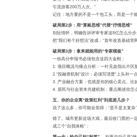
引流游客200万人次。”
记住：地方要的不是一个包工头，而是一个
破局第2步：用“算账思维”代替“抒情思维”
别扯情怀，明确告诉评审专家这8亿怎么分步
把“我们有个好想法”改成：“首年改造基础
破局第3步：拿来就能用的“专家模板”
一份高分申报书必须包含这四大金刚：
1. 项目概况与痛点分析：一针见血指出片
2.“投融资机制”设计：必须写清楚“上头补
3. 产业融合方案：也就是你的核心卖点。比如
4. 居民与社会资本共建机制：重点阐述你
五、你的企业离“政策红利”到底差几步？
说了这么多，你可能会觉得：“是不是太复杂
错了。城市更新这场大戏，最后收门票的一定
成三个“自我体检”：
第一步：给自己贴“标签”。
别再说自己是“做