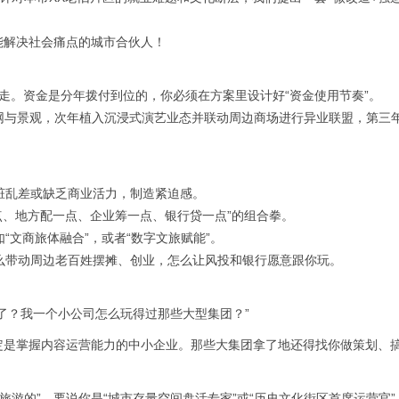
能解决社会痛点的
城市合伙人
！
走。资金是分年拨付到位的，你必须在方案里设计好“资金使用节奏”。
管网与景观，次年植入沉浸式演艺业态并联动周边商场进行异业联盟，第三
区脏乱差或缺乏商业活力，制造紧迫感。
一点、地方配一点、企业筹一点、银行贷一点”的组合拳。
“文商旅体融合”，或者“数字文旅赋能”。
怎么带动周边老百姓摆摊、创业，怎么让风投和银行愿意跟你玩。
了？我一个小公司怎么玩得过那些大型集团？”
是掌握内容运营能力的中小企业。那些大集团拿了地还得找你做策划、搞
旅游的”，要说你是“城市存量空间盘活专家”或“历史文化街区首席运营官”