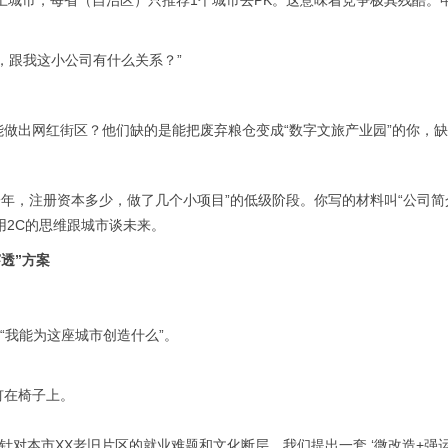
以上城市，每省（自治区）只推荐1个城市去PK。这意味着竞争极其残酷
，跟我这小公司有什么关系？”
做出网红街区？他们缺的是能把废弃粮仓变成“
数字文旅产业园
”的你，
一年，注册资本多少，做了几个小项目”的低级阶段。你写的材料叫“公司简
用2C的思维跟城市谈未来。
透”方案
“我能为这座城市创造什么”。
钉在椅子上。
针对本市XX老旧片区的就业难题和文化断层，我们提出一套 ‘微改造+强运