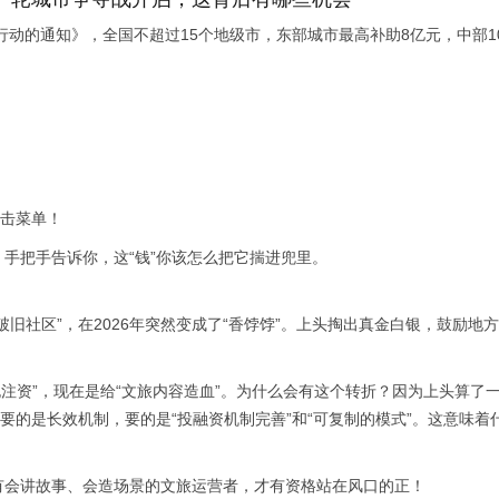
行动的通知》，全国不超过15个地级市，东部城市最高补助8亿元，中部1
暴击菜单！
手把手告诉你，这“钱”你该怎么把它揣进兜里。
破旧社区”，在2026年突然变成了“香饽饽”。上头掏出真金白银，鼓励
水泥注资”，现在是给“文旅内容造血”。为什么会有这个转折？因为上头算
头要的是长效机制，要的是“投融资机制完善”和“可复制的模式”。这意味
有会讲故事、会造场景的文旅运营者，才有资格站在风口的正！