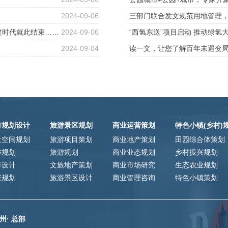
2024-09-06
三部门联合发文规范用地管理
建时代就此结束……
2024-09-06
“西氢东送”项目启动 推动绿氢
2024-09-04
读一文，让您了解百年未遇变局
全流程
市规划设计
旅游景区规划
商业运营策划
特色小镇(乡村)
土空间规划
旅游项目策划
商业地产策划
田园综合体策划
乡规划
旅游规划
商业业态规划
乡村振兴规划
市设计
文旅地产策划
商业市场研究
生态农业规划
庄规划
旅游景区设计
商业管理咨询
特色小镇策划
州· 总部