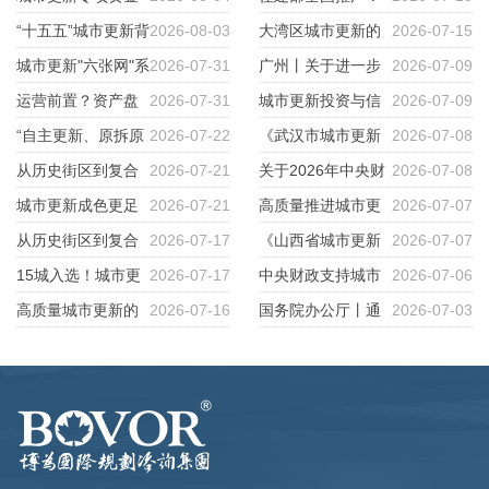
申报全流程38个实操要点！
“十五五”城市更新背
2026-08-03
重庆“城市体检”做对了什么？
大湾区城市更新的
2026-07-15
景下国企参与城市更新的法律痛
城市更新"六张网"系
2026-07-31
三条路径——拆、改、留的博弈
广州丨关于进一步
2026-07-09
点与应对逻辑
列（二）水网：五类资金怎么
运营前置？资产盘
2026-07-31
与选择
推动工商业用地市场化配置改革
城市更新投资与信
2026-07-09
拼？
活到底在运营什么？
“自主更新、原拆原
2026-07-22
的指导意见
用分析
《武汉市城市更新
2026-07-08
建”才是城市更新的“王炸”！
从历史街区到复合
2026-07-21
条例》
关于2026年中央财
2026-07-08
文化街区：南头古城中的空间再
城市更新成色更足
2026-07-21
政继续支持城市更新行动的通知
高质量推进城市更
2026-07-07
生产
底色更暖
从历史街区到复合
2026-07-17
及政策解读
新的政策导向、实践探索与浙江
《山西省城市更新
2026-07-07
文化街区：南头古城中的空间再
15城入选！城市更
2026-07-17
路径
条例》5月1日起施行
中央财政支持城市
2026-07-06
生产
新示范城市凭什么胜出？不是谁
高质量城市更新的
2026-07-16
更新，入围城市每城定额补助最
国务院办公厅丨通
2026-07-03
缺钱谁入选，而是谁更会系统更
六步法 ——让老胡同蝶变文商
高12亿元
过发行REITs等方式积极盘活存
新
旅新地标 老城区进阶RBD活力
量资产
区的实操案例