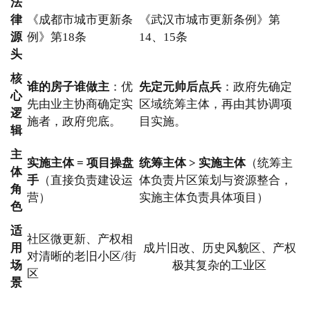
法
律
《成都市城市更新条
《武汉市城市更新条例》第
源
例》第18条
14、15条
头
核
谁的房子谁做主
：优
先定元帅后点兵
：政府先确定
心
先由业主协商确定实
区域统筹主体，再由其协调项
逻
施者，政府兜底。
目实施。
辑
主
实施主体 = 项目操盘
统筹主体 > 实施主体
（统筹主
体
手
（直接负责建设运
体负责片区策划与资源整合，
角
营）
实施主体负责具体项目）
色
适
社区微更新、产权相
用
成片旧改、历史风貌区、产权
对清晰的老旧小区/街
场
极其复杂的工业区
区
景