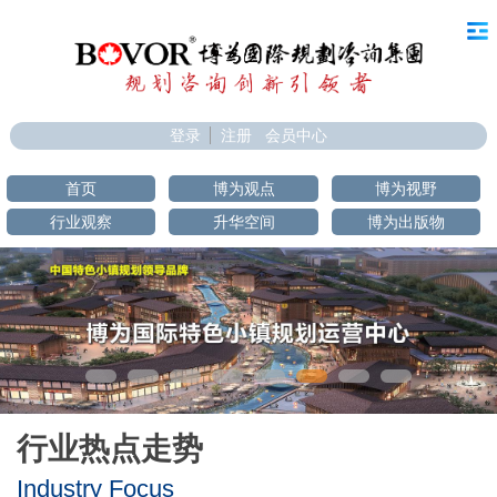
登录
注册
会员中心
首页
博为观点
博为视野
行业观察
升华空间
博为出版物
行业热点走势
Industry Focus