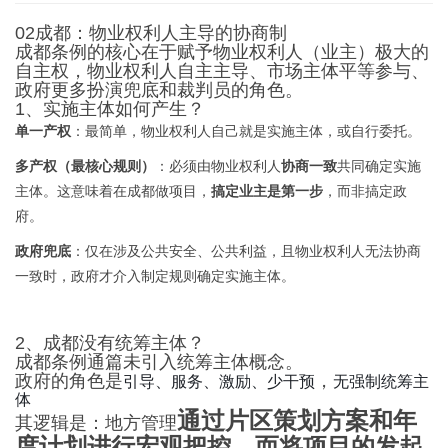
02成都：物业权利人主导的协商制
成都条例的核心在于赋予物业权利人（业主）极大的
自主权，物业权利人自主主导、市场主体平等参与、
政府更多扮演兜底和裁判员的角色。
1、实施主体如何产生？
单一产权
：最简单，物业权利人自己就是实施主体，或自行委托。
多产权（最核心规则）
：必须由物业权利人
协商一致
共同确定实施
主体。这意味着在成都做项目，
搞定业主是第一步
，而非搞定政
府。
政府兜底
：仅在涉及公共安全、公共利益，且物业权利人无法协商
一致时，政府才介入制定规则确定实施主体。
2、成都没有统筹主体？
成都条例通篇未引入统筹主体概念。
引导、服务、激励、少干预
无强制统筹主
政府的角色是
，
体
通过片区策划方案和年
其逻辑是：地方管理
度计划进行宏观把控，而将项目的发起