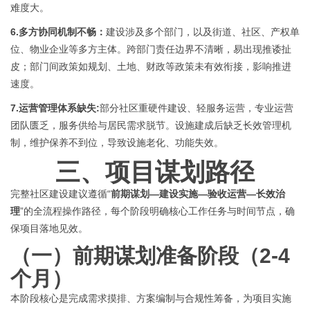
难度大。
6.
多方协同机制不畅
：
建设涉及多个部门，以及街道、社区、产权单
位、物业企业等多方主体。跨部门责任边界不清晰，易出现推诿扯
皮；部门间政策如规划、土地、财政等政策未有效衔接，影响推进
速度。
7.
运营管理体系缺失
:
部分社区重硬件建设、轻服务运营，专业运营
团队匮乏，服务供给与居民需求脱节。设施建成后缺乏长效管理机
制，维护保养不到位，导致设施老化、功能失效。
三、
项目
谋划
路径
完整社区建设建议
遵循
“
前期谋划
—建设实施—验收运营—长效治
理
”的全流程操作路径，每个阶段明确核心工作任务与时间节点，确
保项目落地见效。
（一）
前期谋划准备阶段（
2-4
个月）
本阶段核心是完成需求摸排、方案编制与合规性筹备，为项目实施