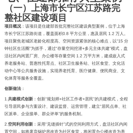
（一）
上海市长宁区江苏路完
整社区建设项目
项目概况
：该项目是住建部首批完整社区建设典型案例，位于上海
市长宁区江苏路街道，覆盖面积
0.8 平方公里，惠及居民 1.2 万人。
项目聚焦老城区老龄化程度高、空间资源紧张的核心
难点
，以
“15 分
钟社区生活圈”为抓手，通过“存量空间挖潜+多元主体共建”模式，盘
活社区内闲置厂房、办公楼等存量空间 1.2 万平方米，建成嵌入式
养老服务站、普惠性托育点、社区卫生服务站、社区食堂、文化活
动中心等公共服务设施，实现养老托育、医疗健康、便民商业、文
化体育等服务全覆盖。
创新做法
：
1.
共建模式创新
：创新
“规划师+社区工作者+居民”的共建模式，全程
引导居民参与方案设计、建设监督、运营管理，建立“居民点单、社
区派单、企业接单、群众评单”的服务机制。
2.
空间利用创新
：采用
“见缝插针”式的空间利用方式，盘活社区内闲
置空间，如将废弃锅炉房改造为社区食堂，将闲置办公楼改造为养