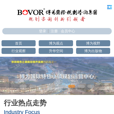
登录
注册
会员中心
首页
博为观点
博为视野
行业观察
升华空间
博为出版物
行业热点走势
Industry Focus