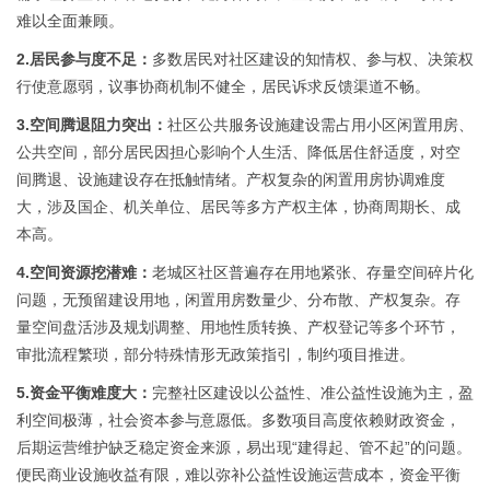
难以全面兼顾。
2.
居民参与度不足
：
多数居民对社区建设的知情权、参与权、决策权
行使意愿弱，议事协商机制不健全，居民诉求反馈渠道不畅。
3.
空间腾退阻力突出
：
社区公共服务设施建设需占用小区闲置用房、
公共空间，部分居民因担心影响个人生活、降低居住舒适度，对空
间腾退、设施建设存在抵触情绪。产权复杂的闲置用房协调难度
大，涉及国企、机关单位、居民等多方产权主体，协商周期长、成
本高。
4.
空间资源挖潜难
：
老城区社区普遍存在用地紧张、存量空间碎片化
问题，无预留建设用地，闲置用房数量少、分布散、产权复杂。存
量空间盘活涉及规划调整、用地性质转换、产权登记等多个环节，
审批流程繁琐，部分特殊情形无政策指引，制约项目推进。
5.
资金平衡
难度大
：
完整社区建设以公益性、准公益性设施为主，盈
利空间极薄，社会资本参与意愿低。多数项目高度依赖财政资金，
后期运营维护缺乏稳定资金来源，易出现
“建得起、管不起”的问题。
便民商业设施收益有限，难以弥补公益性设施运营成本，资金平衡