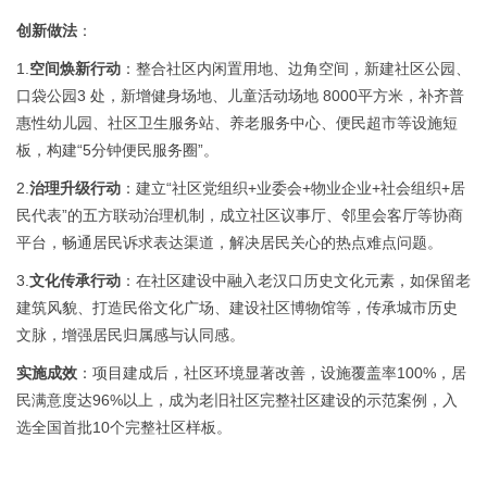
创新做法
：
1.
空间焕新行动
：整合社区内闲置用地、边角空间，新建社区公园、
口袋公园
3 处，新增健身场地、儿童活动场地 8000平方米，补齐普
惠性幼儿园、社区卫生服务站、养老服务中心、便民超市等设施短
板，构建“5分钟便民服务圈”。
2.
治理升级行动
：建立
“社区党组织+业委会+物业企业+社会组织+居
民代表”的五方联动治理机制，成立社区议事厅、邻里会客厅等协商
平台，畅通居民诉求表达渠道，解决居民关心的热点难点问题。
3.
文化传承行动
：在社区建设中融入老汉口历史文化元素，如保留老
建筑风貌、打造民俗文化广场、建设社区博物馆等，传承城市历史
文脉，增强居民归属感与认同感。
实施成效
：项目建成后，社区环境显著改善，设施覆盖率
100%，居
民满意度达96%以上，成为老旧社区完整社区建设的示范案例，入
选全国首批10个完整社区样板。