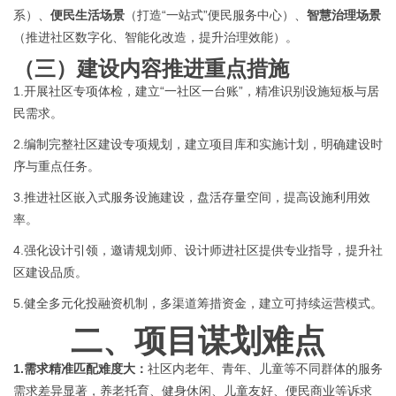
系）、
便民生活场景
（打造
“一站式”便民服务中心）、
智慧治理场景
（推进社区数字化、智能化改造，提升治理效能）。
（
三
）
建设内容推进
重点
措施
1.
开展社区专项体检，建立
“一社区一台账”，精准识别设施短板与居
民需求。
2.编制完整社区建设专项规划，建立项目库和实施计划，明确建设时
序与重点任务。
3.推进社区嵌入式服务设施建设，盘活存量空间，提高设施利用效
率。
4.强化设计引领，邀请规划师、设计师进社区提供专业指导，提升社
区建设品质。
5.健全多元化投融资机制，多渠道筹措资金，建立可持续运营模式。
二、
项目
谋划难点
1.
需求精准匹配难度大
：
社区内老年、青年、儿童等不同群体的服务
需求差异显著，养老托育、健身休闲、儿童友好、便民商业等诉求