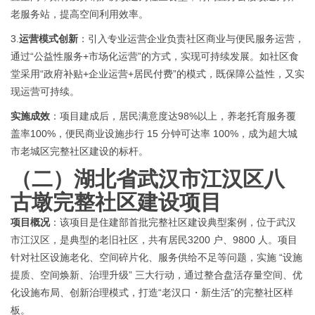
老服务站，提高空间利用效率。
3.
运营模式创新
：引入专业运营企业负责社区商业与便民服务运营，
通过
“公益性服务+市场化运营”的方式，实现可持续发展。如社区食
堂采用“政府补贴+企业运营+居民付费”的模式，既保障公益性，又实
现运营可持续。
实施成效
：项目建成后，居民满意度达
98%以上，养老托育服务覆
盖率100%，便民商业设施步行 15 分钟可达率 100%，成为超大城
市老城区完整社区建设的标杆。
（二）
湖北省武汉市江汉区八
古墩完整社区建设项目
项目概况
：该项目是住建部首批完整社区建设典型案例，位于武汉
市江汉区，是典型的老旧社区，共有居民
3200 户、9800 人。项目
针对社区设施老化、空间碎片化、服务供给不足等问题，实施 “设施
提质、空间焕新、治理升级” 三大行动，通过整合盘活存量空间、优
化设施布局、创新治理模式，打造“老汉口・新生活”的完整社区样
板。