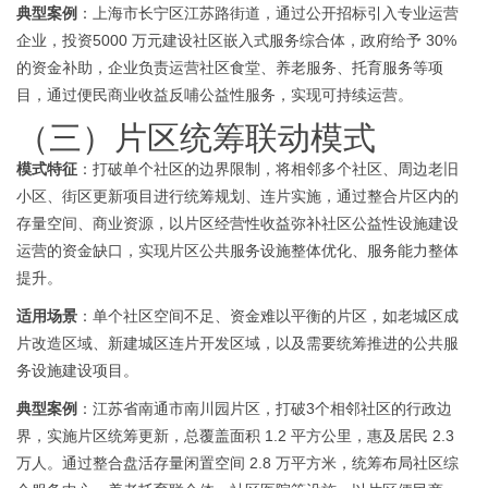
典型案例
：上海市长宁区江苏路街道，通过公开招标引入专业运营
企业，投资
5000 万元建设社区嵌入式服务综合体，政府给予 30%
的资金补助，企业负责运营社区食堂、养老服务、托育服务等项
目，通过便民商业收益反哺公益性服务，实现可持续运营。
（三）片区统筹联动模式
模式特征
：打破单个社区的边界限制，将相邻多个社区、周边老旧
小区、街区更新项目进行统筹规划、连片实施，通过整合片区内的
存量空间、商业资源，以片区经营性收益弥补社区公益性设施建设
运营的资金缺口，实现片区公共服务设施整体优化、服务能力整体
提升。
适用场景
：单个社区空间不足、资金难以平衡的片区，如老城区成
片改造区域、新建城区连片开发区域，以及需要统筹推进的公共服
务设施建设项目。
典型案例
：江苏省南通市
南川园片区
，打破
3个相邻社区的行政边
界，实施片区统筹更新，总覆盖面积 1.2 平方公里，惠及居民 2.3
1
2
3
4
5
6
7
8
万人。通过整合盘活存量闲置空间 2.8 万平方米，统筹布局社区综