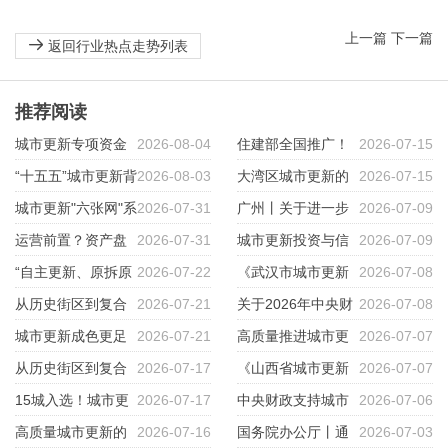
上一篇
下一篇
返回行业热点走势列表
推荐阅读
城市更新专项资金
2026-08-04
住建部全国推广！
2026-07-15
申报全流程38个实操要点！
“十五五”城市更新背
2026-08-03
重庆“城市体检”做对了什么？
大湾区城市更新的
2026-07-15
景下国企参与城市更新的法律痛
城市更新"六张网"系
2026-07-31
三条路径——拆、改、留的博弈
广州丨关于进一步
2026-07-09
点与应对逻辑
列（二）水网：五类资金怎么
运营前置？资产盘
2026-07-31
与选择
推动工商业用地市场化配置改革
城市更新投资与信
2026-07-09
拼？
活到底在运营什么？
“自主更新、原拆原
2026-07-22
的指导意见
用分析
《武汉市城市更新
2026-07-08
建”才是城市更新的“王炸”！
从历史街区到复合
2026-07-21
条例》
关于2026年中央财
2026-07-08
文化街区：南头古城中的空间再
城市更新成色更足
2026-07-21
政继续支持城市更新行动的通知
高质量推进城市更
2026-07-07
生产
底色更暖
从历史街区到复合
2026-07-17
及政策解读
新的政策导向、实践探索与浙江
《山西省城市更新
2026-07-07
文化街区：南头古城中的空间再
15城入选！城市更
2026-07-17
路径
条例》5月1日起施行
中央财政支持城市
2026-07-06
生产
新示范城市凭什么胜出？不是谁
高质量城市更新的
2026-07-16
更新，入围城市每城定额补助最
国务院办公厅丨通
2026-07-03