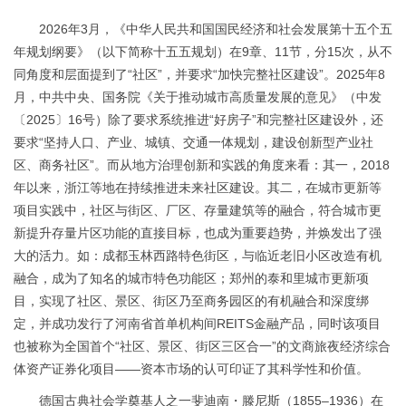
2026年3月，《中华人民共和国国民经济和社会发展第十五个五
年规划纲要》（以下简称十五五规划）在9章、11节，分15次，从不
同角度和层面提到了“社区”，并要求“加快完整社区建设”。2025年8
月，中共中央、国务院《
关于推动城市高质量发展的意见
》（中发
〔2025〕16号）除了要求系统推进“好房子”和完整社区建设外，还
要求“坚持人口、产业、城镇、交通一体规划，建设创新型产业社
区、商务社区”。而从地方治理创新和实践的角度来看：其一，2018
年以来，浙江等地在持续推进未来社区建设。其二，在城市更新等
项目实践中，社区与街区、厂区、存量建筑等的融合，符合城市更
新提升存量片区功能的直接目标，也成为重要趋势，并焕发出了强
大的活力。如：成都玉林西路特色街区，与临近老旧小区改造有机
融合，成为了知名的城市特色功能区；郑州的泰和里城市更新项
目，实现了社区、景区、街区乃至商务园区的有机融合和深度绑
定，并成功发行了河南省首单机构间REITS金融产品，同时该项目
也被称为全国首个“社区、景区、街区三区合一”的文商旅夜经济综合
体资产证券化项目——资本市场的认可印证了其科学性和价值。
德国古典社会学奠基人之一斐迪南・滕尼斯（
1855–1936）在