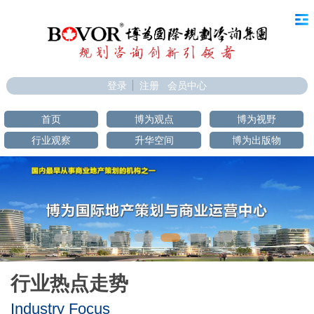
登录
注册
会员中心
首页
博为观点
博为视野
行业观察
升华空间
博为出版物
行业热点走势
Industry Focus