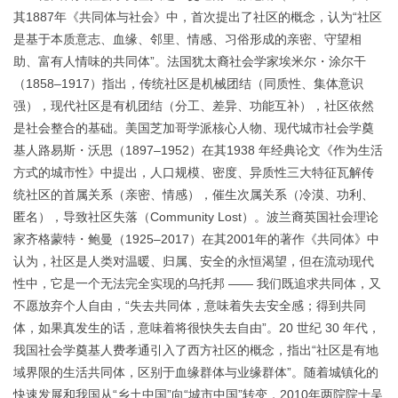
其1887年《共同体与社会》中，首次提出了社区的概念，认为“社区
是基于本质意志、血缘、邻里、情感、习俗形成的亲密、守望相
助、富有人情味的共同体”。法国犹太裔社会学家埃米尔・涂尔干
（1858–1917）指出，传统社区是机械团结（同质性、集体意识
强），现代社区是有机团结（分工、差异、功能互补），社区依然
是社会整合的基础。美国
芝加哥学派核心人物、现代城市社会学奠
基人路易斯・沃思（
1897–1952）
在其
1938 年经典论文《作为生活
方式的城市性》中提出，人口规模、密度、异质性三大特征瓦解传
统社区的
首属关系
（亲密、情感），催生次属关系（冷漠、功利、
匿名），导致社区失落（Community Lost）。波兰裔英国社会理论
家齐格蒙特・鲍曼（1925–2017）在其2001年的著作《共同体》中
认为，社区是人类对温暖、归属、安全的永恒渴望，但在流动现代
性中，它是一个无法完全实现的乌托邦 —— 我们既追求共同体，又
不愿放弃个人自由，“失去共同体，意味着失去安全感；得到共同
体，如果真发生的话，意味着将很快失去自由”。20 世纪 30 年代，
我国社会学奠基人费孝通引入了西方社区的概念，指出“社区是有地
域界限的生活共同体，区别于血缘群体与业缘群体”。随着城镇化的
快速发展和我国从“乡土中国”向“城市中国”转变，2010年两院院士
吴