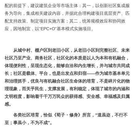
配的前提下，建议建筑企业等市场主体：其一，以创新社区集成服
务为导向，集成相关建设内容，并据此合理构建项目底层资产、匹
配支持政策、制定项目实施方案；其二，统筹规模效应和协同效
应，因地制宜，以
“
EPC+O
”基本模式实施项目。
从城中村、棚户区到老旧小区，从老旧小区到完整社区、未来
社区乃至产业、商务社区，社区化的本质是以人为本和有机融合，
体现便利性，呈现生态化，能够自洽和内生增长，并与城市共同成
长；社区是载体、平台，也是出发点和归宿
——作为城市基本单元
和治理抓手，优良与有机融合社区生命体的培育，不是碎片化的物
理现象，而关乎民生，支撑发展，有利稳定，体现了城市的内涵和
文明程度，影响着千千万万民众的获得感、安全感、幸福感及归属
感。
各类社区培育，恰似《荀子・修身》所言，
“道虽迩，不行不
至；事虽小，不为不成”。