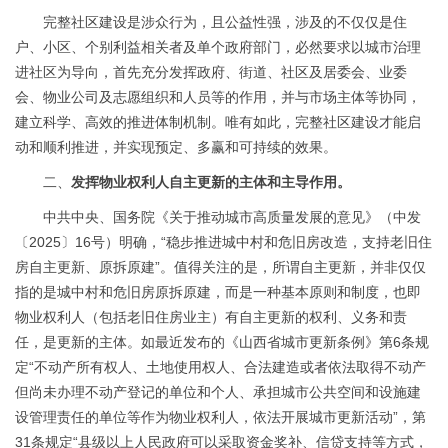
完整社区建设是涉众行为，且公益性强，涉及的不仅仅是住
户、小区、个别利益相关者及单个政府部门，必然要求以城市治理
进社区为导向，首先充分发挥政府、街道、社区及居委会、业委
会、物业公司及志愿组织和人员等的作用，并与市场主体等协同，
建立科学、高效的推进体制机制。唯有如此，完整社区建设才能启
动和顺利推进，并实现预定、多赢和可持续的效果。
二、
发挥
物业权利人
自主更新的主体和主导作用。
中共中央、国务院《关于推动城市高质量发展的意见》（中发
〔
2025〕16号）明确，“稳步推进城中村和危旧房改造，支持老旧住
房自主更新、原拆原建”。值得关注的是，所谓自主更新，并非仅仅
指的是城中村和危旧房原拆原建，而是一种基本原则和制度，也即
物业权利人（包括老旧住房业主）有自主更新的权利、义务和责
任，是更新的主体。如最近发布的《山西省城市更新条例》第6条规
定“不动产所有权人、土地使用权人、合法建造或者依法取得不动产
但尚未办理不动产登记的单位和个人、承担城市公共空间和设施建
设管理责任的单位等作为物业权利人，依法开展城市更新活动”，第
31条规定“县级以上人民政府可以采取资金奖补、信贷支持等方式，