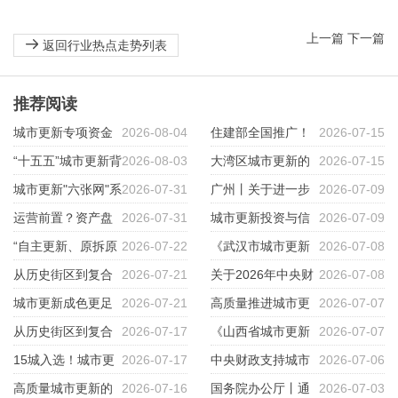
上一篇
下一篇
返回行业热点走势列表
推荐阅读
城市更新专项资金
2026-08-04
住建部全国推广！
2026-07-15
申报全流程38个实操要点！
“十五五”城市更新背
2026-08-03
重庆“城市体检”做对了什么？
大湾区城市更新的
2026-07-15
景下国企参与城市更新的法律痛
城市更新"六张网"系
2026-07-31
三条路径——拆、改、留的博弈
广州丨关于进一步
2026-07-09
点与应对逻辑
列（二）水网：五类资金怎么
运营前置？资产盘
2026-07-31
与选择
推动工商业用地市场化配置改革
城市更新投资与信
2026-07-09
拼？
活到底在运营什么？
“自主更新、原拆原
2026-07-22
的指导意见
用分析
《武汉市城市更新
2026-07-08
建”才是城市更新的“王炸”！
从历史街区到复合
2026-07-21
条例》
关于2026年中央财
2026-07-08
文化街区：南头古城中的空间再
城市更新成色更足
2026-07-21
政继续支持城市更新行动的通知
高质量推进城市更
2026-07-07
生产
底色更暖
从历史街区到复合
2026-07-17
及政策解读
新的政策导向、实践探索与浙江
《山西省城市更新
2026-07-07
1
2
3
4
5
6
7
8
文化街区：南头古城中的空间再
15城入选！城市更
2026-07-17
路径
条例》5月1日起施行
中央财政支持城市
2026-07-06
生产
新示范城市凭什么胜出？不是谁
高质量城市更新的
2026-07-16
更新，入围城市每城定额补助最
国务院办公厅丨通
2026-07-03