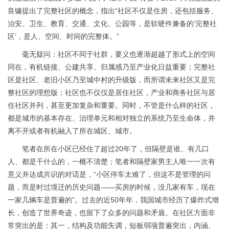
良镛
提出了完整社区的概念，指出
“社区不仅是住房，还包括服务、
治安、卫生、教育、交通、文化、公园等，是软硬件兼备的‘完整社
区’，是人、空间、时间的完整体。”
毫无疑问：社区不同于社群，要义也逐渐超越了形式上的空间
同在，有机链接、公建共享、归属感乃至产业化日益重要；完整社
区是社区、老旧小区乃至城中村的升级版，而所谓未来社区又是完
整社区的理想版；社区也不仅仅是居住社区，产业和商务社区与居
住社区并列，甚至更加复杂和重要。同时，不管是什么样的社区，
都是城市的基本存在、治理单元和相对独立的系统乃至生命体，并
离不开或者有机融入了所在城区、城市。
笔者在所在小区已经住了超过
20年了，但隔壁是谁、有几口
人、都是干什么的，一概不清楚；笔者和隔壁家男主人唯一一次有
意义并达成共识的对话是，“小区停车太难了，但这不是管理的问
题，而是时过境迁的历史问题——买房的时候，没几家有车，现在
一家几辆车是普遍的”。过去的近50年年，我国城市经历了爆炸式增
长，创造了世界奇迹，也留下了众多的问题和矛盾。在社区方面非
常突出的是：其一，结构及功能失调，短板弱项普遍突出，内涵、