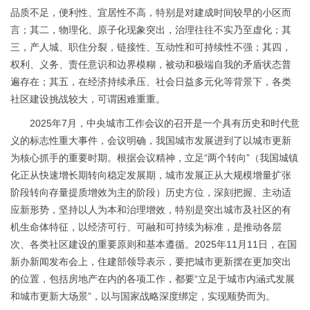
品质不足，便利性、宜居性不高，特别是对建成时间较早的小区而
言；其二，物理化、原子化现象突出，治理往往不实乃至虚化；其
三，产人城、职住分裂，链接性、互动性和可持续性不强；其四，
权利、义务、责任意识和边界模糊，被动和极端自我的矛盾状态普
遍存在；其五，在经济持续承压、社会日益多元化等背景下，各类
社区建设挑战较大，可谓困难重重。
2025年7月，中央城市工作会议的召开是一个具有历史和时代意
义的标志性重大事件，会议明确，我国城市发展进到了以城市更新
为核心抓手的重要时期。根据会议精神，立足“两个转向”（我国城镇
化正从快速增长期转向稳定发展期，城市发展正从大规模增量扩张
阶段转向存量提质增效为主的阶段）历史方位，深刻把握、主动适
应新形势，坚持以人为本和治理增效，特别是突出城市及社区的有
机生命体特征，以经济可行、可融和可持续为标准，是推动各层
次、各类社区建设的重要原则和基本遵循。2025年11月11日，在国
新办新闻发布会上，住建部领导表示，要把城市更新摆在更加突出
的位置，包括房地产在内的各项工作，都要“立足于城市内涵式发展
和城市更新大场景”，以与国家战略深度绑定，实现顺势而为。