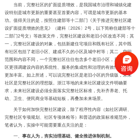
当前，完整社区的扩面提质增效，是我国城市治理和城镇化建
设特别是城市更新的重要甚至首要内容，可谓是城市更新的基本
功。值得关注的是，按照住建部等十二部门《关于推进完整社区建
设扩面提质增效的意见》（建科〔
2026〕2号，以下简称住建部等十
二部门2号文）等政策文件，完整社区建设和老旧小区改造不同：其
一，完整社区建设的对象，包括新建住宅项目和既有社区，其中既
有社区包括了老旧小区、建成不久的小区及城中村等；其二，空间
范围和内容不同，一个完整社区往往包含多个老旧小区，且完整社
区更强调建设内容的系统性、服务的集成性和治理的有效性，内涵
更加丰富。如上所述，可以说完整社区是老旧小区的升级版，未来
社区是完整社区的理想版。浙江等地的未来社区建设文件明确要
求，未来社区建设必须全面落实完整社区标准，先补齐养老、托
幼、卫生、便民商业等基础短板，再叠加未来场景。
关于如何加快完整社区建设，除了程序性内容（如社区调研、
完整社区专项规划、社区专项体检等）和普适的政策标准规范外，
笔者认为，实操中可能需要重点关注的是：
一、
事在人为，夯实治理基础、健全推进体制机制。