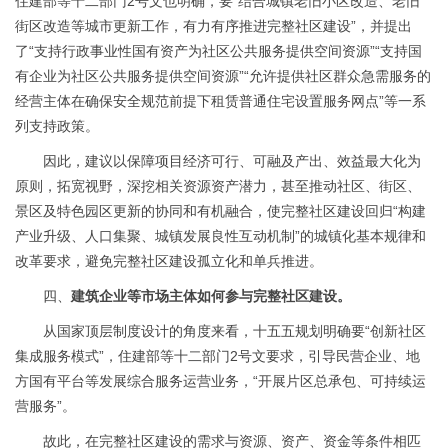
住建部等十二部门2号文也明确，要“结合城镇老旧小区改造、老旧
街区改造等城市更新工作，有力有序推进完整社区建设”，并提出
了“支持行政事业性国有资产为社区公共服务提供空间资源”“支持国
有企业为社区公共服务提供空间资源”“允许提供社区群众急需服务的
经营主体在确保安全规范前提下租赁普通住宅设置服务网点”等一系
列支持政策。
因此，建议以保障项目经济可行、可融及产出、效益最大化为
原则，拓宽视野，深挖相关资源资产潜力，甚至推动社区、街区、
景区及特色园区更新的协同和有机融合，使完整社区建设回归
“构建
产业升级、人口集聚、城镇发展良性互动机制”的城镇化基本规律和
改革要求，避免完整社区建设孤立化和单兵推进。
四、
建筑企业等市场主体如何参与完整社区建设。
从国家顶层制度设计的角度来看，十五五规划明确要
“创新社区
集成服务模式
”，住建部等十二部门2号文要求，引导民营企业、地
方国有平台等发展综合服务运营业务，“开展片区总承包、可持续运
营服务”。
故此，在完整社区建设的需求与资源、资产、资金等条件相匹