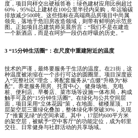
度，项目同样交出硬核答卷：绿色建材应用比例超过
60%，95%以上建材在100公里半径内采购，年运输碳
排放减少500吨。这些指标在高端商品房项目中尚属
领先，落地于危旧房改造领域，则带有鲜明的示范意
图。正如项目总建筑师吴晨所言：“我们不是在建造
一个新酒店，而是在呵护一段仍在呼吸的历史。”
3
“15分钟生活圈”：
在尺度中重建附近的温度
技术的严谨，最终要服务于生活的温度。在21街，这
种温度被浓缩在一个步行可达的圆圈里。项目深度嵌
入“完整社区”理念，将配套服务从“点缀”升格为“标
配”。养老服务用房、托育中心、健身场地、充电
桩、便利店、早餐店、菜市场等设施一体布局，构成
触手可及的“15分钟生活圈”。在绿化与公共空间层
面，项目采用“立体花园”策，在地面、裙楼屋顶、17
层架空层三重绿化叠加，整体绿化率突破30%，兑现
了“推窗见绿”的空间承诺。其中，17层约600平方米
的架空层，被赋予“空中客厅”的功能定位，成为邻里
交往、日常健身与社群活动的共享场域。