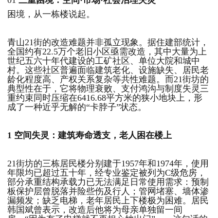
01
三重困境：空间·市场·社会治理失灵
困境，从一栋楼说起。
青山21街的改造难题并非孤立现象。据住建部统计，
全国约有22.5万个老旧小区亟需改造，其中大量为上
世纪五六十年代建设的工矿社区、单位大院和城中
村。这些社区普遍面临建筑老化、设施缺失、居民老
龄化程度高、产权关系复杂等共性难题。而21街坊的
典型性在于，它将物理衰败、支付鸿沟与制度失灵三
重约束同时压缩在6416.68平方米的狭小地块上，形
成了一种近乎无解的“卡脖子”状态。
1
空间失灵：建筑
寿命透支，老人困在楼上
21街坊的三栋居民楼分别建于1957年和1974年，使用
年限均已超过五十年，经专业鉴定被列为C级危房，
部分承重结构承载力已无法满足日常使用需求：预制
板保护层曾脱落并险些伤及行人；管网堵塞、墙体渗
漏频发；缺乏电梯，老年居民上下楼极为困难。居民
韩国斌曾表示，改造后他将为母亲单独留一间