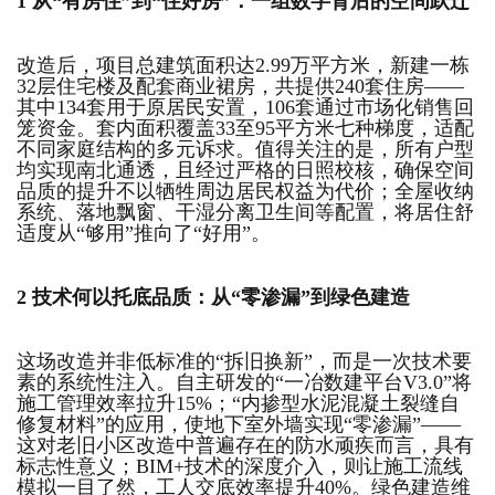
1
从“有房住”到“住好房”：
一组数字背后的空间跃迁
改造后，项目总建筑面积达2.99万平方米，新建一栋
32层住宅楼及配套商业裙房，共提供240套住房——
其中134套用于原居民安置，106套通过市场化销售回
笼资金。套内面积覆盖33至95平方米七种梯度，适配
不同家庭结构的多元诉求。值得关注的是，所有户型
均实现南北通透，且经过严格的日照校核，确保空间
品质的提升不以牺牲周边居民权益为代价；全屋收纳
系统、落地飘窗、干湿分离卫生间等配置，将居住舒
适度从“够用”推向了“好用”。
2
技术何以托底品质：
从“零渗漏”到绿色建造
这场改造并非低标准的“拆旧换新”，而是一次技术要
素的系统性注入。自主研发的“一冶数建平台V3.0”将
施工管理效率拉升15%；“内掺型水泥混凝土裂缝自
修复材料”的应用，使地下室外墙实现“零渗漏”——
这对老旧小区改造中普遍存在的防水顽疾而言，具有
1
2
3
4
5
6
7
8
标志性意义；BIM+技术的深度介入，则让施工流线
模拟一目了然，工人交底效率提升40%。绿色建造维