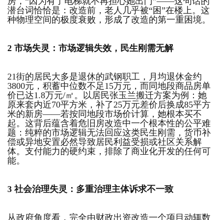
房，“因为有了电梯就不再担心她出门”——这句话的
潜台词恰恰是：改造前，老人几乎被“困”在楼上。这
种物理空间的极度衰败，形成了改造的第一重困境。
2
市场失灵：市场
逻辑失效，民生刚需无解
21街的居民大多是退休的武钢职工，月均退休金约
3800元，积蓄中位数不足15万元，而同地段商品房单
价已达1.8万元/㎡。以居民张玉兰搬迁方案为例：她
原来套内近70平方米，补了25万元差价后换成85平方
米的新房——若按同地段市场价计算，她根本买不
起。这背后蕴含着危旧房改造中一个根本性的公平难
题：纯粹的市场逻辑无法回应这类民生刚需，货币补
偿或异地安置必然导致居民利益受损或社区关系解
体。支付能力的硬约束，排除了商业化开发的任何可
能。
3
社会治理失灵：多重
治理主体诉求不一致
从政府角度看，完全由财政出资改造一个项目动辄数