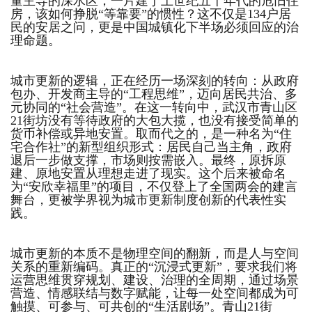
量主导的深水区，一片建于上世纪五十年代的危旧住
房，该如何挣脱“等靠要”的惯性？这不仅是134户居
民的安居之问，更是中国城镇化下半场必须回应的治
理命题。
城市更新的逻辑，正在经历一场深刻的转向：从政府
包办、开发商主导的“工程思维”，迈向居民共治、多
元协同的“社会营造”。在这一转向中，武汉市青山区
21街坊没有等待政府的大包大揽，也没有接受简单的
货币补偿或异地安置。取而代之的，是一种名为“住
宅合作社”的新型组织形式：居民自己当主角，政府
退后一步做支撑，市场则按需嵌入。最终，原拆原
建、原地安置从理想走进了现实。这个后来被命名
为“
安欣幸福里
”的项目，不仅登上了全国两会的建言
舞台，更被学界视为城市更新制度创新的代表性实
践。
城市更新的本质不是物理空间的翻新，而是人与空间
关系的重新编码。真正的“沉浸式更新”，要求我们将
运营思维贯穿规划、建设、治理的全周期，通过场景
营造、情感联结与数字赋能，让每一处空间都成为可
触摸、可参与、可共创的“生活剧场”。青山21街